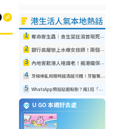
港生活人氣本地熱話
1
奪命寄生蟲｜食生菜狂瀉首現死者！疫潮惡化錄1.8萬宗病例 揭洗菜3大謬誤
2
銀行高層戀上水療女技師！兩個月借128萬驚覺「沉船」沉落火海 揭背後疑似邪教操控賣淫
3
內地客歎港人唔識老！揭港鐵保鮮級冷氣 港人求放過：咪投訴
4
牙線棒亂用隨時越清越污糟！牙醫驚揭盲目過戶細菌恐致蛀牙：呢種先係日常真保養
5
WhatsApp預設貼圖點刪？揭1招「反向操作」還原簡潔介面 附3步實測教學
U GO 本週好去處