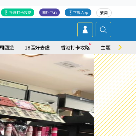
社群打卡攻略
商戶中心
下載 App
繁
简
周圍遊
18區好去處
香港打卡攻略
主題特集