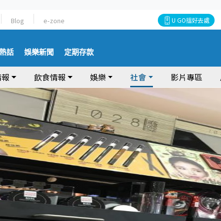
Blog
e-zone
U GO搵好去處
熱話
娛樂新聞
定期存款
情報
飲食情報
娛樂
社會
影片專區