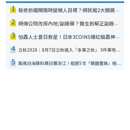
1
裝修拆鐵閘隨時變賊人目標？網民揭2大關鍵用途：裝新式等於白裝？附新舊鐵閘分別
2
網傳公院改用內地/副廠藥？醫生拆解正副廠分別 揭4類人換藥隨時出事
3
怕蟲人士夏日救星！日本3COINS爆紅驅蟲神器$45起 1招「全程免觸碰」輕鬆搞定小強
4
立秋2026｜8月7日立秋進入「多事之秋」 3件事唔做得！專家教6招開運 清枱頭／銀包納氣接好運
5
颱風白海豚料周日襲浙江！經歷5次「眼牆置換」極罕見 成登陸內地最長途颱風