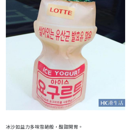
冰沙如益力多味雪葩般，酸甜開胃。