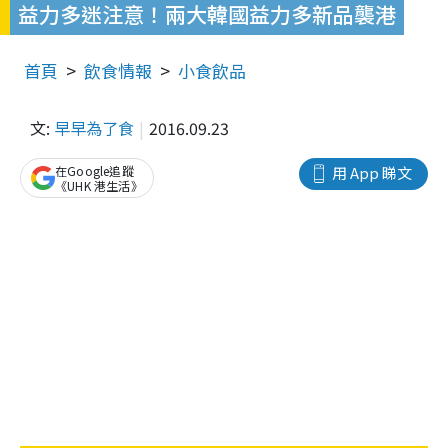
益力多迷注意！兩大韓國益力多新品襲港
首頁
飲食情報
小食飲品
文:
早早為了食
2016.09.23
在Google追蹤
用 App 睇文
《UHK 港生活》