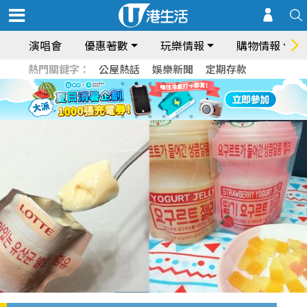
演唱會
優惠著數
玩樂情報
購物情報
熱門關鍵字：
公屋熱話
娛樂新聞
定期存款