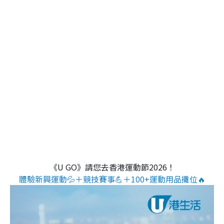
《U GO》請您去香港運動節2026！
體驗新興運動💦＋競技賽事💪＋100+運動用品攤位🔥