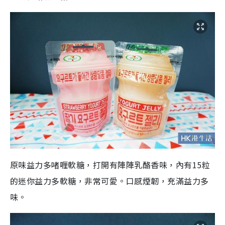
原味益力多啫喱軟糖，打開有陣陣乳酪香味，內有15粒
的迷你益力多軟糖，非常可愛。口感煙韌，充滿益力多
味。