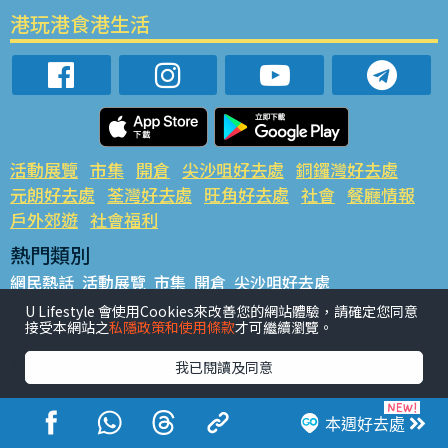
港玩港食港生活
活動展覽
市集
開倉
尖沙咀好去處
銅鑼灣好去處
元朗好去處
荃灣好去處
旺角好去處
社會
餐廳情報
戶外郊遊
社會福利
熱門類別
網民熱話
活動展覽
市集
開倉
尖沙咀好去處
銅鑼灣好去處
元朗好去處
荃灣好去處
旺角好去處
社會
U Lifestyle 會使用Cookies來改善您的網站體驗，請確定您同意
接受本網站之
私隱政策和使用條款
才可繼續瀏覽。
餐廳情報
戶外郊遊
熱門標籤
我已閱讀及同意
#UGO搵好去處
#人氣活動推介
#美食社群熱話
#親子玩樂好去處
#ULifestyle應用程式
#限時搶
本週好去處
#UJetso禮物放送
#ULifestyle商戶中心
#著數
#網絡熱話