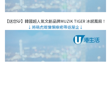
【送您🐯】韓國超人氣文創品牌MUZIK TIGER 冰感風扇！
↓將萌虎嘅慵懶療癒帶返屋企↓