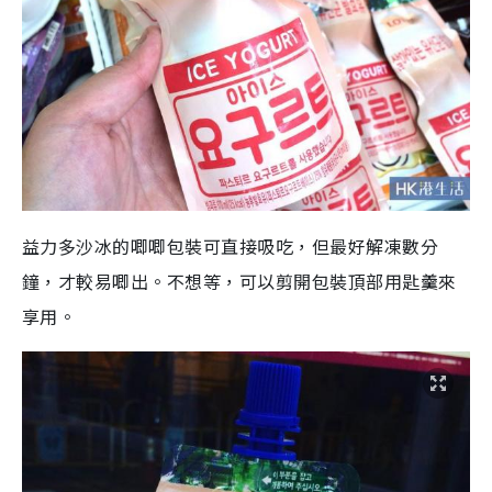
益力多沙冰的唧唧包裝可直接吸吃，但最好解凍數分
鐘，才較易唧出。不想等，可以剪開包裝頂部用匙羹來
享用。