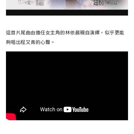
這首片尾曲由擔任女主角的林依晨親自演繹，似乎更能
夠唱出程又青的心聲。