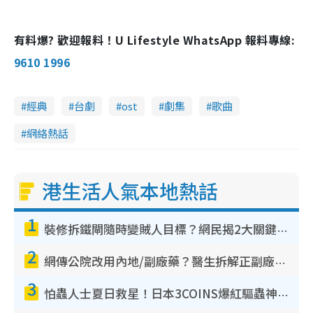
有料爆? 歡迎報料！U Lifestyle WhatsApp 報料專線:
9610 1996
經典
台劇
ost
劇集
歌曲
網絡熱話
港生活人氣本地熱話
1
裝修拆鐵閘隨時變賊人目標？網民揭2大關鍵用途：裝新式等於白裝？附新舊鐵閘分別
2
網傳公院改用內地/副廠藥？醫生拆解正副廠分別 揭4類人換藥隨時出事
3
怕蟲人士夏日救星！日本3COINS爆紅驅蟲神器$45起 1招「全程免觸碰」輕鬆搞定小強