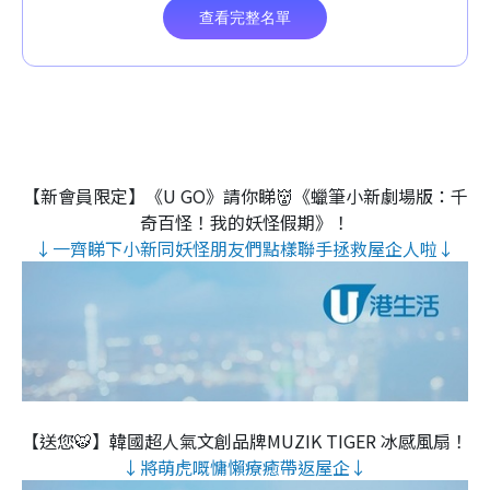
【新會員限定】《U GO》請你睇👹《蠟筆小新劇場版：千
奇百怪！我的妖怪假期》！
↓一齊睇下小新同妖怪朋友們點樣聯手拯救屋企人啦↓
【送您🐯】韓國超人氣文創品牌MUZIK TIGER 冰感風扇！
↓將萌虎嘅慵懶療癒帶返屋企↓