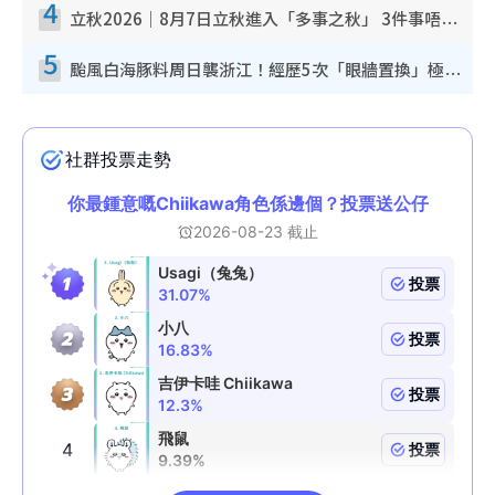
4
立秋2026｜8月7日立秋進入「多事之秋」 3件事唔做得！專家教6招開運 清枱頭／銀包納氣接好運
5
颱風白海豚料周日襲浙江！經歷5次「眼牆置換」極罕見 成登陸內地最長途颱風