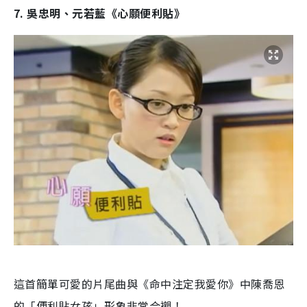
7. 吳忠明、元若藍《心願便利貼》
這首簡單可愛的片尾曲與《命中注定我愛你》中陳喬恩
的「便利貼女孩」形象非常合襯！