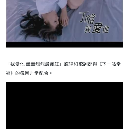
「我愛他 轟轟烈烈最瘋狂」旋律和歌詞都與《下一站幸
福》的氛圍非常配合。