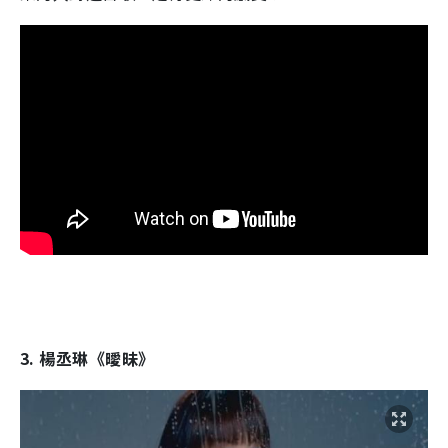
3. 楊丞琳《曖昧》