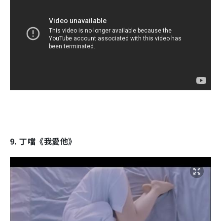
9. 丁噹《我愛他》