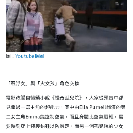
圖：
Youtube擷圖
「飄浮女」與「火女孩」角色交換
電影改編自暢銷小說《怪奇孤兒院》，大家從預告中都
見識過一眾主角的超能力，其中由Ella Purnell飾演的第
二女主角Emma能控制空氣，而且身體比空氣還輕，需
要時刻穿上特製鉛鞋以防飄走，而另一個孤兒院的少女