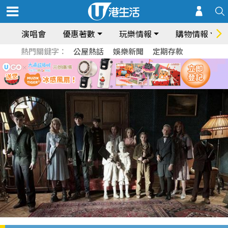
演唱會
優惠著數
玩樂情報
購物情報
熱門關鍵字：
公屋熱話
娛樂新聞
定期存款