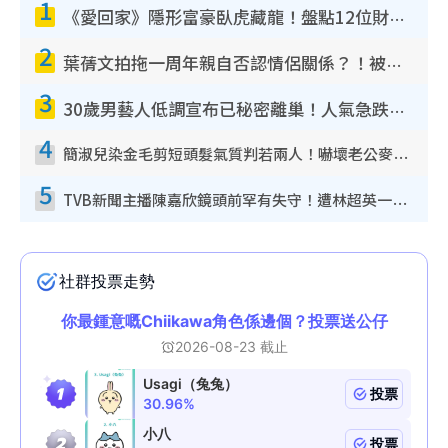
1
《愛回家》隱形富豪臥虎藏龍！盤點12位財氣逼人的有錢藝人：呢位靚女3億身家唔憂做
2
葉蒨文拍拖一周年親自否認情侶關係？！被質疑感情造假竟稱GM「普通同事」
3
30歲男藝人低調宣布已秘密離巢！人氣急跌變失蹤人口︰「這幾年過得並不容易」
4
簡淑兒染金毛剪短頭髮氣質判若兩人！嚇壞老公麥大力都認唔出：「你做咩事？」
5
TVB新聞主播陳嘉欣鏡頭前罕有失守！遭林超英一句說話突襲嚇親當場大笑