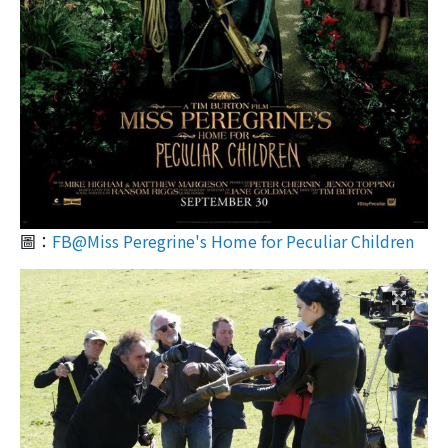
圖：
FB@Miss Peregrine's Home for Peculiar Children