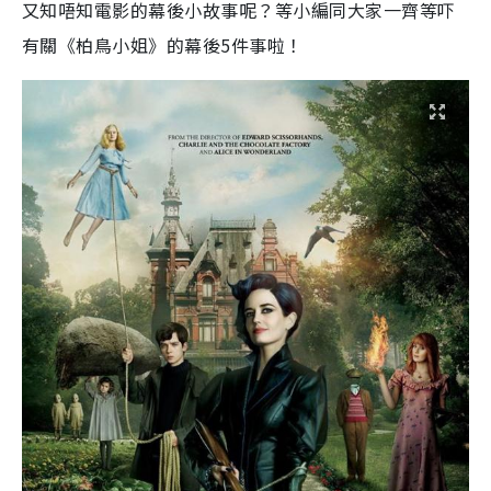
又知唔知電影的幕後小故事呢？等小編同大家一齊等吓
有關《柏鳥小姐》的幕後5件事啦！