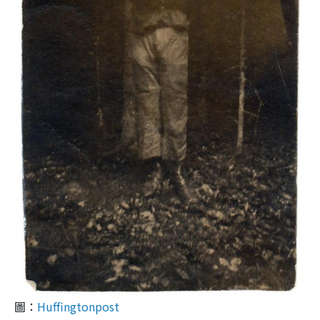
圖：
Huffingtonpost