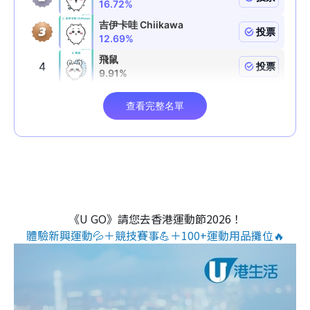
《U GO》請您去香港運動節2026！
體驗新興運動💦＋競技賽事💪＋100+運動用品攤位🔥