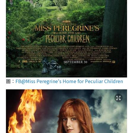
圖：
FB@Miss Peregrine's Home for Peculiar Children