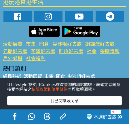
港玩港食港生活
活動展覽
市集
開倉
尖沙咀好去處
銅鑼灣好去處
元朗好去處
荃灣好去處
旺角好去處
社會
餐廳情報
戶外郊遊
社會福利
熱門類別
網民熱話
活動展覽
市集
開倉
尖沙咀好去處
銅鑼灣好去處
元朗好去處
荃灣好去處
旺角好去處
社會
U Lifestyle 會使用Cookies來改善您的網站體驗，請確定您同意
接受本網站之
私隱政策和使用條款
才可繼續瀏覽。
餐廳情報
戶外郊遊
熱門標籤
我已閱讀及同意
#UGO搵好去處
#人氣活動推介
#美食社群熱話
#親子玩樂好去處
#ULifestyle應用程式
#限時搶
本週好去處
#UJetso禮物放送
#ULifestyle商戶中心
#著數
#網絡熱話