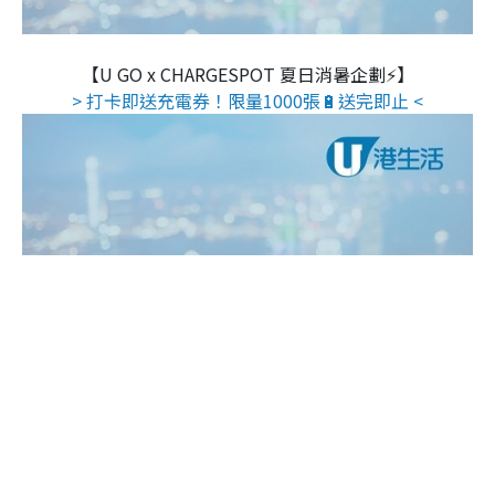
【U GO x CHARGESPOT 夏日消暑企劃⚡】
> 打卡即送充電券！限量1000張🔋送完即止 <