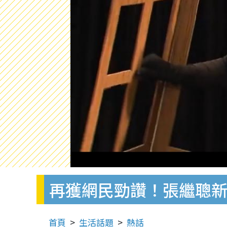
再獲網民勁讚！張繼聰
首頁
生活話題
熱話