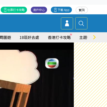
社群打卡攻略
商戶中心
下載 App
繁
简
周圍遊
18區好去處
香港打卡攻略
主題特集