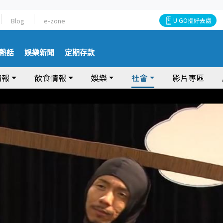
Blog
e-zone
U GO搵好去處
熱話
娛樂新聞
定期存款
情報
飲食情報
娛樂
社會
影片專區