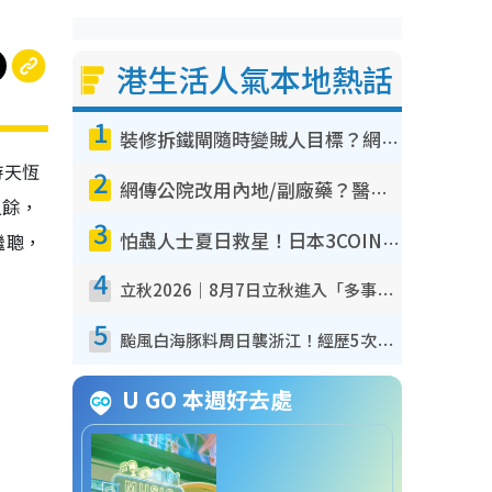
港生活人氣本地熱話
1
裝修拆鐵閘隨時變賊人目標？網民揭2大關鍵用途：裝新式等於白裝？附新舊鐵閘分別
游天恆
2
網傳公院改用內地/副廠藥？醫生拆解正副廠分別 揭4類人換藥隨時出事
之餘，
3
繼聰，
怕蟲人士夏日救星！日本3COINS爆紅驅蟲神器$45起 1招「全程免觸碰」輕鬆搞定小強
4
立秋2026｜8月7日立秋進入「多事之秋」 3件事唔做得！專家教6招開運 清枱頭／銀包納氣接好運
5
颱風白海豚料周日襲浙江！經歷5次「眼牆置換」極罕見 成登陸內地最長途颱風
U GO 本週好去處