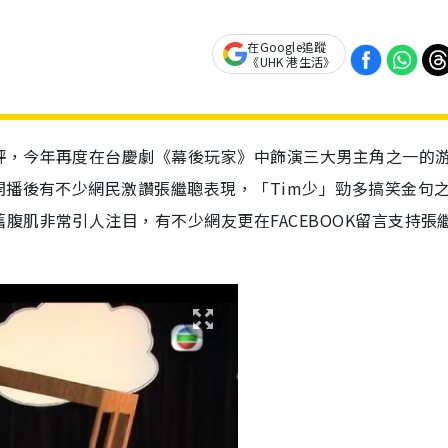
在Google追蹤
《UHK 港生活》
評，今年再度在台慶劇《幕後玩家》中飾演三大男主角之一的
開播後有不少網民激讚張繼聰表現，「Tim少」勁多搞笑金句
腹肌非常引人注目，有不少網友更在FACEBOOK留言支持張