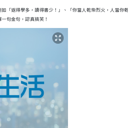
例如「返得學多，讀得書少！」、「你當人乾柴烈火，人當你
彈一句金句，認真搞笑！