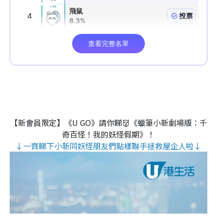
【新會員限定】《U GO》請你睇👹《蠟筆小新劇場版：千
奇百怪！我的妖怪假期》！
↓一齊睇下小新同妖怪朋友們點樣聯手拯救屋企人啦↓