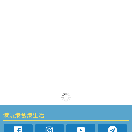
港玩港食港生活