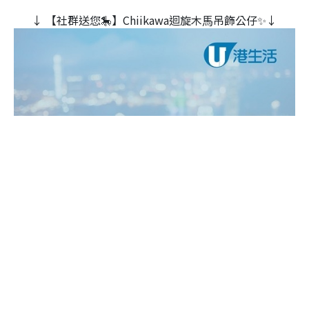
↓ 【社群送您🎠】Chiikawa迴旋木⾺吊飾公仔✨↓