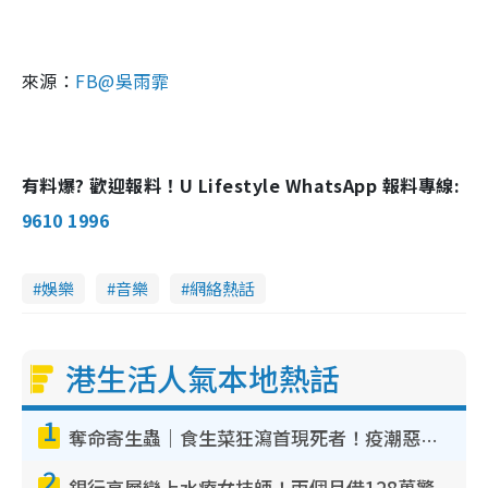
來源：
FB@吳雨霏
有料爆? 歡迎報料！U Lifestyle WhatsApp 報料專線:
9610 1996
娛樂
音樂
網絡熱話
港生活人氣本地熱話
1
奪命寄生蟲｜食生菜狂瀉首現死者！疫潮惡化錄1.8萬宗病例 揭洗菜3大謬誤
2