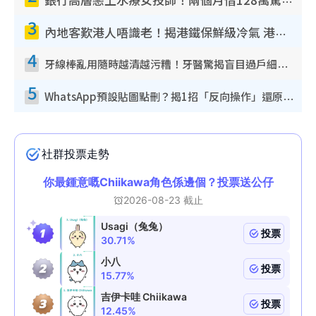
銀行高層戀上水療女技師！兩個月借128萬驚覺「沉船」沉落火海 揭背後疑似邪教操控賣淫
3
內地客歎港人唔識老！揭港鐵保鮮級冷氣 港人求放過：咪投訴
4
牙線棒亂用隨時越清越污糟！牙醫驚揭盲目過戶細菌恐致蛀牙：呢種先係日常真保養
5
WhatsApp預設貼圖點刪？揭1招「反向操作」還原簡潔介面 附3步實測教學