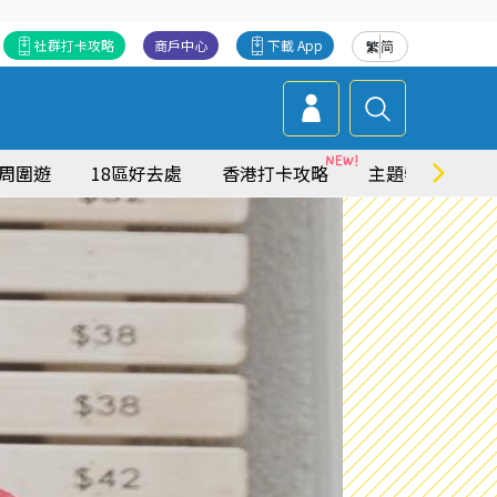
社群打卡攻略
商戶中心
下載 App
繁
简
周圍遊
18區好去處
香港打卡攻略
主題特集