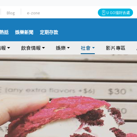
Blog
e-zone
U GO搵好去處
熱話
娛樂新聞
定期存款
情報
飲食情報
娛樂
社會
影片專區