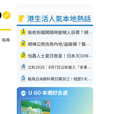
港生活人氣本地熱話
1
裝修拆鐵閘隨時變賊人目標？網民揭2大關鍵用途：裝新式等於白裝？附新舊鐵閘分別
外，指南
2
網傳公院改用內地/副廠藥？醫生拆解正副廠分別 揭4類人換藥隨時出事
3
怕蟲人士夏日救星！日本3COINS爆紅驅蟲神器$45起 1招「全程免觸碰」輕鬆搞定小強
4
立秋2026｜8月7日立秋進入「多事之秋」 3件事唔做得！專家教6招開運 清枱頭／銀包納氣接好運
5
颱風白海豚料周日襲浙江！經歷5次「眼牆置換」極罕見 成登陸內地最長途颱風
U GO 本週好去處