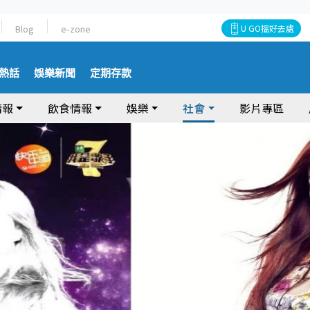
Blog
e-zone
U GO搵好去處
熱話
娛樂新聞
定期存款
情報
飲食情報
娛樂
社會
影片專區