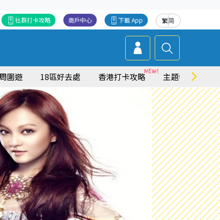
社群打卡攻略
商戶中心
下載 App
繁
简
周圍遊
18區好去處
香港打卡攻略
主題特集