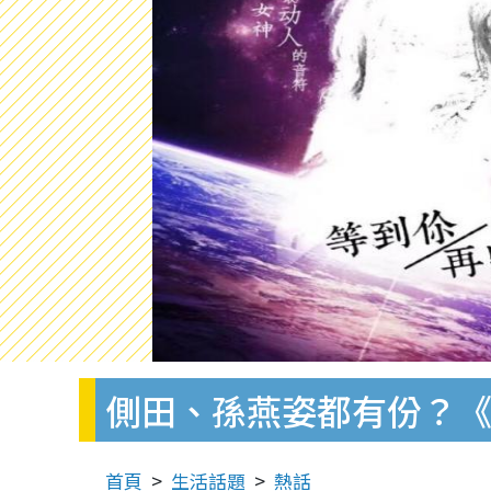
側田、孫燕姿都有份？《
首頁
生活話題
熱話