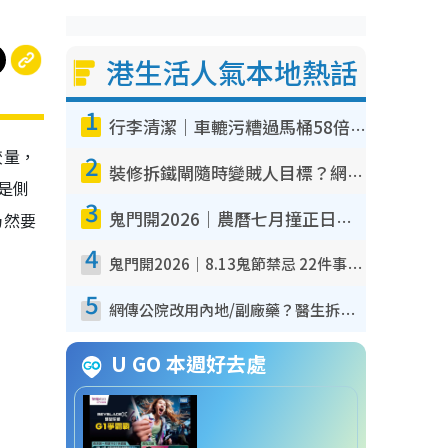
港生活人氣本地熱話
1
行李清潔｜車轆污糟過馬桶58倍！專家警告忌用酒精抹 教1招免污手除菌
較量，
2
裝修拆鐵閘隨時變賊人目標？網民揭2大關鍵用途：裝新式等於白裝？附新舊鐵閘分別
是側
3
仍然要
鬼門開2026｜農曆七月撞正日全食特別邪？專家警告切忌做一事！揭4大禁忌+2招保平安
4
鬼門開2026｜8.13鬼節禁忌 22件事唔做得！燒肉、刺身要少食？半夜勿吹口哨/打呢個電話
5
網傳公院改用內地/副廠藥？醫生拆解正副廠分別 揭4類人換藥隨時出事
U GO 本週好去處