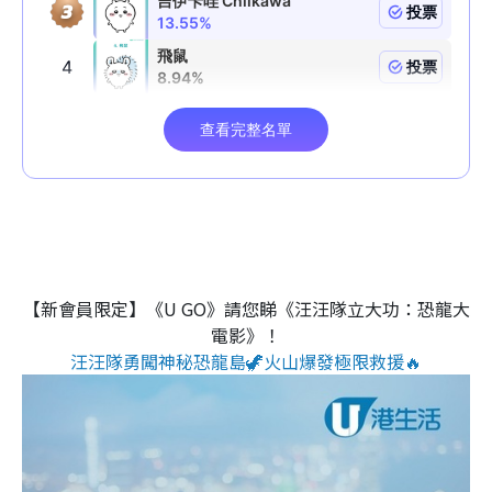
【新會員限定】《U GO》請您睇《汪汪隊立大功：恐龍大
電影》！
汪汪隊勇闖神秘恐龍島🦖火山爆發極限救援🔥