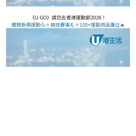
《U GO》請您去香港運動節2026！
體驗新興運動💦＋競技賽事💪＋100+運動用品攤位🔥