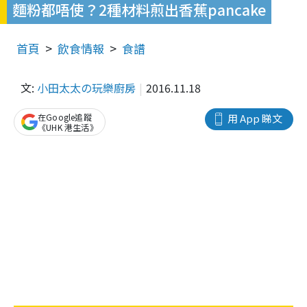
麵粉都唔使？2種材料煎出香蕉pancake
首頁
飲食情報
食譜
文:
小田太太の玩樂廚房
2016.11.18
在Google追蹤
用 App 睇文
《UHK 港生活》