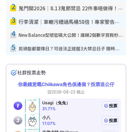
2
鬼門開2026｜8.13鬼節禁忌 22件事唔做得！燒肉、刺身要少食？半夜勿吹口哨/打呢個電話
3
行李清潔｜車轆污糟過馬桶58倍！專家警告忌用酒精抹 教1招免污手除菌
4
New Balance型號密碼大公開！識睇2個數字買鞋秒知功能免中伏 附5大熱門鞋款
5
剪頭髮都要擇日？司徒法正提醒3大禁忌日子 隨時剪走財運！呢日剪髮恐「剪壽命」？