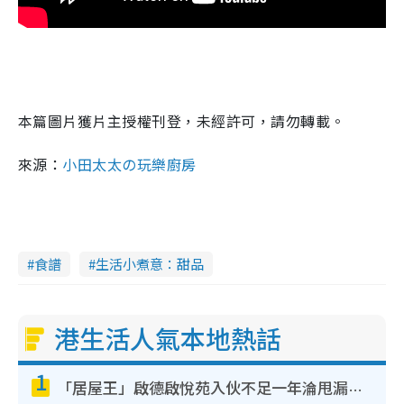
本篇圖片獲片主授權刊登，未經許可，請勿轉載。
來源：
小田太太の玩樂廚房
食譜
生活小煮意：甜品
港生活人氣本地熱話
1
「居屋王」啟德啟悅苑入伙不足一年淪甩漏之王！插頭噴火花致大停電 多戶業主全屋家電報銷