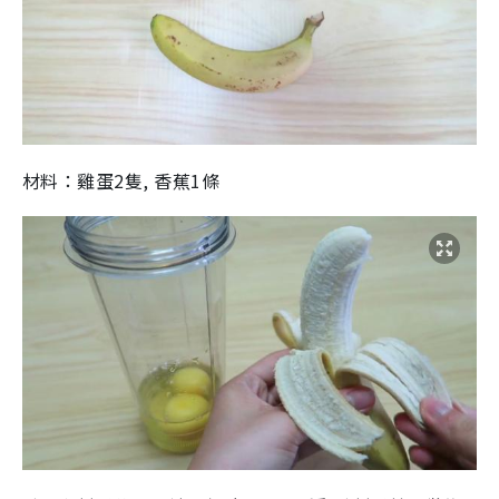
材料：雞蛋2隻, 香蕉1條