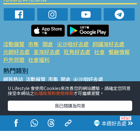
活動展覽
市集
開倉
尖沙咀好去處
銅鑼灣好去處
元朗好去處
荃灣好去處
旺角好去處
社會
餐廳情報
戶外郊遊
社會福利
熱門類別
網民熱話
活動展覽
市集
開倉
尖沙咀好去處
銅鑼灣好去處
元朗好去處
荃灣好去處
旺角好去處
社會
U Lifestyle 會使用Cookies來改善您的網站體驗，請確定您同意
接受本網站之
私隱政策和使用條款
才可繼續瀏覽。
餐廳情報
戶外郊遊
熱門標籤
我已閱讀及同意
#UGO搵好去處
#人氣活動推介
#美食社群熱話
#親子玩樂好去處
#ULifestyle應用程式
#限時搶
本週好去處
#UJetso禮物放送
#ULifestyle商戶中心
#著數
#網絡熱話