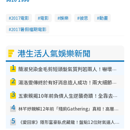
2017電影
電影
娛樂
彼思
動畫
2017暑假檔期電影
港生活人氣娛樂新聞
1
簡淑兒染金毛剪短頭髮氣質判若兩人！嚇壞老公麥大力都認唔出：「你做咩事？」
2
湯洛雯傳終於有好消息造人成功！兩大細節曝孕味極濃惹猜測：大肚婆先會咁！
3
五索親揭10年前負債人生逆襲奇蹟！全靠去一地方轉運後即遇上馬先生
4
林芊妤親解12年前「殘廁Gathering」真相！高層解約一句話重創尊嚴至今拒返TVB
5
《愛回家》隱形富豪臥虎藏龍！盤點12位財氣逼人的有錢藝人：呢位靚女3億身家唔憂做