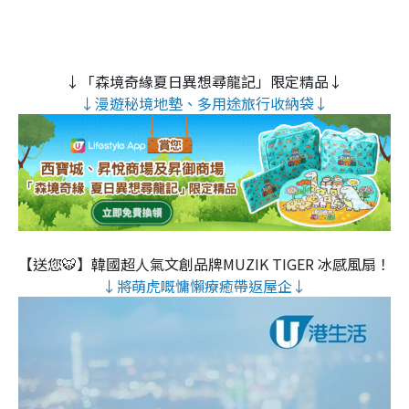
↓「森境奇緣夏日異想尋龍記」限定精品↓
↓漫遊秘境地墊、多用途旅行收納袋↓
【送您🐯】韓國超人氣文創品牌MUZIK TIGER 冰感風扇！
↓將萌虎嘅慵懶療癒帶返屋企↓