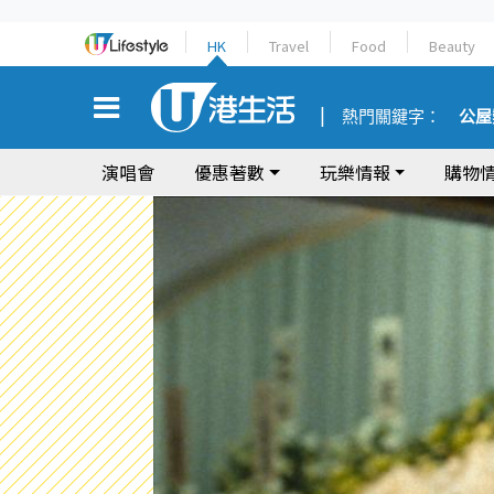
HK
Travel
Food
Beauty
熱門關鍵字：
公屋
演唱會
優惠著數
玩樂情報
購物