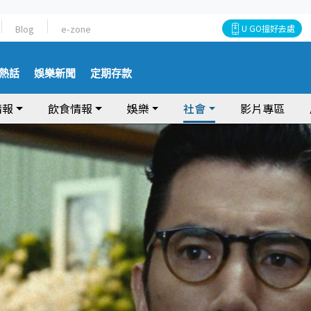
Blog
e-zone
U GO搵好去處
熱話
娛樂新聞
定期存款
情報
飲食情報
娛樂
社會
影片專區