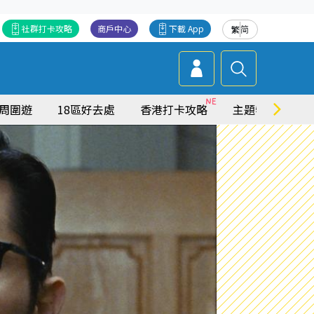
社群打卡攻略
商戶中心
下載 App
繁
简
周圍遊
18區好去處
香港打卡攻略
主題特集