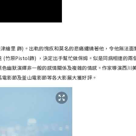
(深津繪里 飾)。出軌的愧疚和莫名的悲痛纏繞著他，令他無法面
竹原Pistol飾) ，決定出手幫忙做保姆。似是同病相連的兩
黑色幽默演繹非一般的感情關係及複雜的情感。作家導演西川
馬電影節及釜山電影節等各大影展大獲好評。