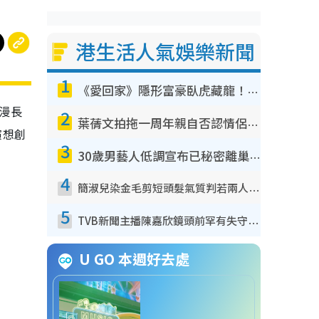
港生活人氣娛樂新聞
1
《愛回家》隱形富豪臥虎藏龍！盤點12位財氣逼人的有錢藝人：呢位靚女3億身家唔憂做
漫長
2
葉蒨文拍拖一周年親自否認情侶關係？！被質疑感情造假竟稱GM「普通同事」
演想創
3
30歲男藝人低調宣布已秘密離巢！人氣急跌變失蹤人口︰「這幾年過得並不容易」
4
簡淑兒染金毛剪短頭髮氣質判若兩人！嚇壞老公麥大力都認唔出：「你做咩事？」
5
TVB新聞主播陳嘉欣鏡頭前罕有失守！遭林超英一句說話突襲嚇親當場大笑
U GO 本週好去處