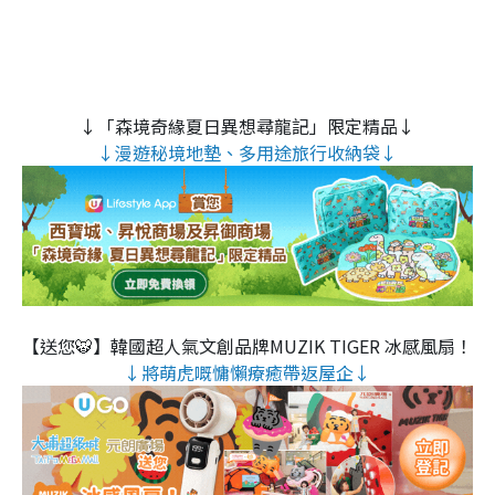
↓「森境奇緣夏日異想尋龍記」限定精品↓
↓漫遊秘境地墊、多用途旅行收納袋↓
【送您🐯】韓國超人氣文創品牌MUZIK TIGER 冰感風扇！
↓將萌虎嘅慵懶療癒帶返屋企↓