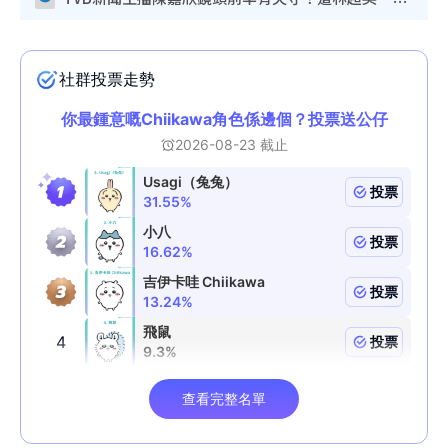
TVB新聞主播陳嘉欣鏡頭前罕有失守！遭林超英一句說話突襲嚇親當場大笑