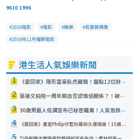
9610 1996
2016電影
電影
娛樂
我要做偶像
2016年12月檔期電影
港生活人氣娛樂新聞
1
《愛回家》隱形富豪臥虎藏龍！盤點12位財氣逼人的有錢藝人：呢位靚女3億身家唔憂做
2
葉蒨文拍拖一周年親自否認情侶關係？！被質疑感情造假竟稱GM「普通同事」
3
30歲男藝人低調宣布已秘密離巢！人氣急跌變失蹤人口︰「這幾年過得並不容易」
4
《愛回家》童星Philip仔暫別幕前久違現身！15歲近況暴風長高蛻變帥氣少男
5