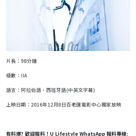
片長：
98
分鐘
級數
：
II
A
語言：
阿拉伯語、西班牙語
(
中英文字幕
)
上映日期：2016年12月8日
百老匯電影中心獨家
放映
有料爆? 歡迎報料！U Lifestyle WhatsApp 報料專線: