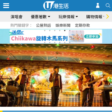
演唱會
優惠著數
玩樂情報
購物情報
熱門關鍵字：
公屋熱話
娛樂新聞
定期存款