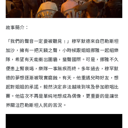
故事簡介：
「我們的聲音一定要被聽見﹗」穆罕默德來自巴勒斯坦
加沙，擁有一把天籟之聲，小時候跟姐姐挪雅一起組樂
隊，希望有天能衝出圍牆，蜚聲國際。可是，挪雅不久
便患上腎衰竭，樂隊一事無疾而終。多年過去，穆罕默
德的夢想逐漸被現實磨蝕。有天，他重遇兒時好友，想
起對姐姐的承諾，毅然決定非法越境到埃及參加歌唱比
賽。他這次不再是單純地想成為偶像，更重要的是讓世
界關注巴勒斯坦人民的苦況。