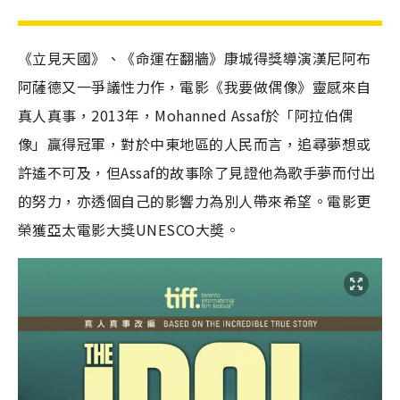
《立見天國》、《命運在翻牆》康城得獎導演漢尼阿布
阿薩德又一爭議性力作，電影《我要做偶像》靈感來自
真人真事，2013年，Mohanned Assaf於「阿拉伯偶
像」贏得冠軍，對於中東地區的人民而言，追尋夢想或
許遙不可及，但Assaf的故事除了見證他為歌手夢而付出
的努力，亦透個自己的影響力為別人帶來希望。電影更
榮獲亞太電影大獎
UNESCO
大奬。