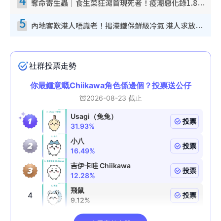
奪命寄生蟲｜食生菜狂瀉首現死者！疫潮惡化錄1.8萬宗病例 揭洗菜3大謬誤
5
內地客歎港人唔識老！揭港鐵保鮮級冷氣 港人求放過：咪投訴