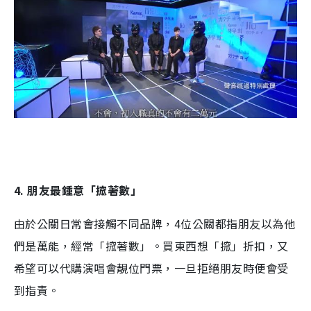
4. 朋友最鍾意「搲著數」
由於公關日常會接觸不同品牌，4位公關都指朋友以為他
們是萬能，經常「搲著數」。買東西想「搲」折扣，又
希望可以代購演唱會靚位門票，一旦拒絕朋友時便會受
到指責。