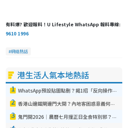
有料爆? 歡迎報料！U Lifestyle WhatsApp 報料專線:
9610 1996
網絡熱話
港生活人氣本地熱話
1
WhatsApp預設貼圖點刪？揭1招「反向操作」還原簡潔介面 附3步實測教學
2
香港山邊鐵閘邊門大開？內地客困惑意義何在！網民神回覆：呢種叫法理性防禦
3
鬼門開2026｜農曆七月撞正日全食特別邪？專家警告切忌做一事！揭4大禁忌+2招保平安
4