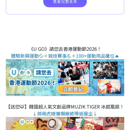
《U GO》請您去香港運動節2026！
體驗新興運動💦＋競技賽事💪＋100+運動用品攤位🔥
【送您🐯】韓國超人氣文創品牌MUZIK TIGER 冰感風扇！
↓將萌虎嘅慵懶療癒帶返屋企↓