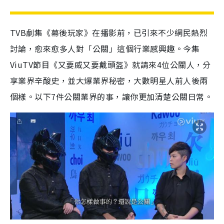
TVB劇集《幕後玩家》在播影前，已引來不少網民熱烈
討論，愈來愈多人對「公關」這個行業感興趣。今集
ViuTV節目《又要威又要戴頭盔》就請來4位公關人，分
享業界辛酸史，並大爆業界秘密，大數明星人前人後兩
個樣。以下7件公關業界的事，讓你更加清楚公關日常。