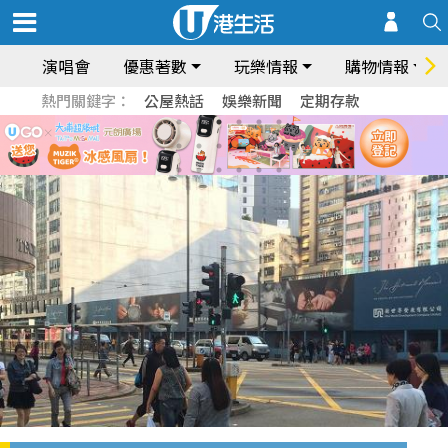
演唱會
優惠著數
玩樂情報
購物情報
熱門關鍵字：
公屋熱話
娛樂新聞
定期存款