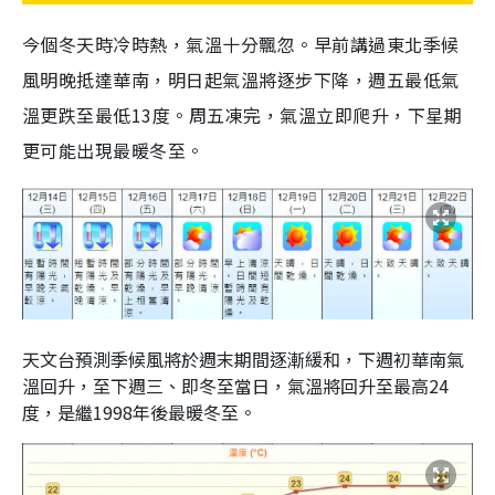
今個冬天時冷時熱，氣溫十分飄忽。早前講過東北季候
風明晚抵達華南，明日起氣溫將逐步下降，週五最低氣
溫更跌至最低13度。周五凍完，氣溫立即爬升，下星期
更可能出現最暖冬至。
天文台預測季候風將於週末期間逐漸緩和，下週初華南氣
溫回升，至下週三、即冬至當日，氣溫將回升至最高24
度，是繼1998年後最暖冬至。