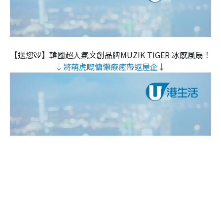
【送您🐯】韓國超人氣文創品牌MUZIK TIGER 冰感風扇！
↓將萌虎嘅慵懶療癒帶返屋企↓