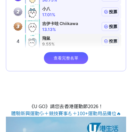
《U GO》請您去香港運動節2026！
體驗新興運動💦＋競技賽事💪＋100+運動用品攤位🔥