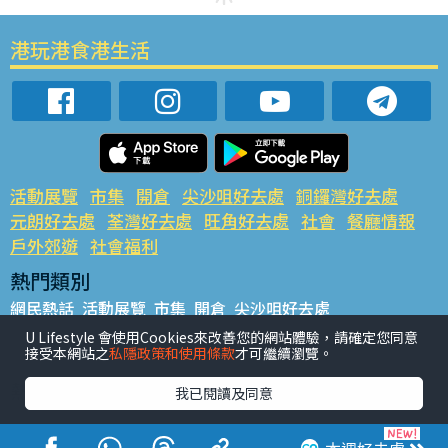
港玩港食港生活
活動展覽
市集
開倉
尖沙咀好去處
銅鑼灣好去處
元朗好去處
荃灣好去處
旺角好去處
社會
餐廳情報
戶外郊遊
社會福利
熱門類別
網民熱話
活動展覽
市集
開倉
尖沙咀好去處
銅鑼灣好去處
元朗好去處
荃灣好去處
旺角好去處
社會
U Lifestyle 會使用Cookies來改善您的網站體驗，請確定您同意
接受本網站之
私隱政策和使用條款
才可繼續瀏覽。
餐廳情報
戶外郊遊
熱門標籤
我已閱讀及同意
#UGO搵好去處
#人氣活動推介
#美食社群熱話
#親子玩樂好去處
#ULifestyle應用程式
#限時搶