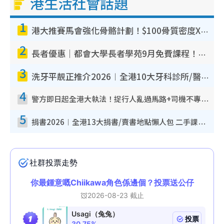
港生活社會話題
1
港大推賽馬會強化骨骼計劃！$100骨質密度X光檢查 完成免費運動訓練送超市禮券！附參加資格
2
長者優惠｜都會大學長者學苑9月免費課程！多媒體/微電影創作/網絡安全 附報名方法教學
3
洗牙平靚正推介2026︱全港10大牙科診所/醫院懶人包 夜診至8點/鎮靜潔牙/醫療券適用
4
警方即日起全港大執法！捉行人亂過馬路+司機不專注駕駛！亂過馬路罰$2000
5
捐書2026︱全港13大捐書/賣書地點懶人包 二手課本最高$150＋舊書換免費咖啡/戲票