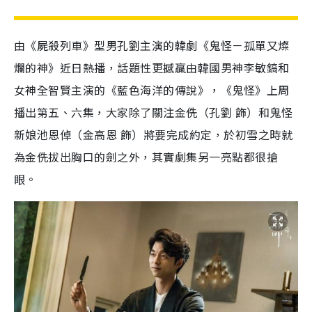
由《屍殺列車》型男孔劉主演的韓劇《鬼怪－孤單又燦
爛的神》近日熱播，話題性更撼贏由韓國男神李敏鎬和
女神全智賢主演的《藍色海洋的傳說》，《鬼怪》上周
播出第五、六集，大家除了關注金侁（孔劉 飾）和鬼怪
新娘池恩倬（金高恩 飾）將要完成約定，於初雪之時就
為金侁拔出胸口的劍之外，其實劇集另一亮點都很搶
眼。