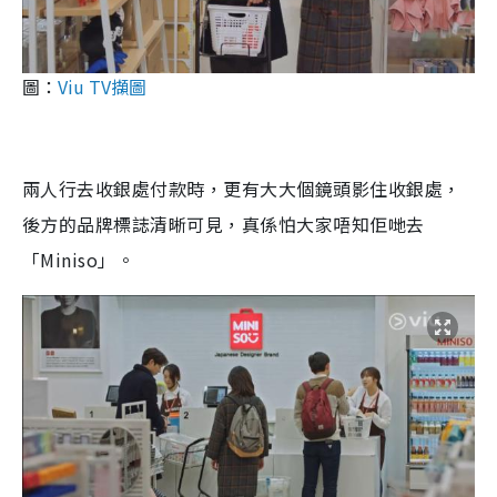
圖：
Viu TV擷圖
兩人行去收銀處付款時，更有大大個鏡頭影住收銀處，
後方的品牌標誌清晰可見，真係怕大家唔知佢哋去
「Miniso」。