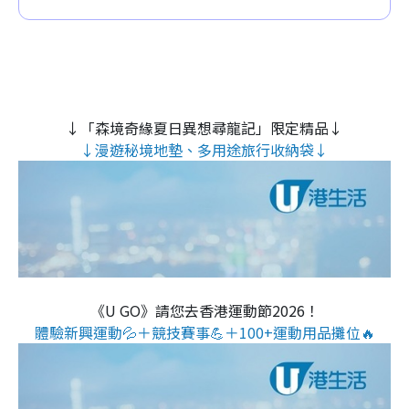
↓「森境奇緣夏日異想尋龍記」限定精品↓
↓漫遊秘境地墊、多用途旅行收納袋↓
《U GO》請您去香港運動節2026！
體驗新興運動💦＋競技賽事💪＋100+運動用品攤位🔥