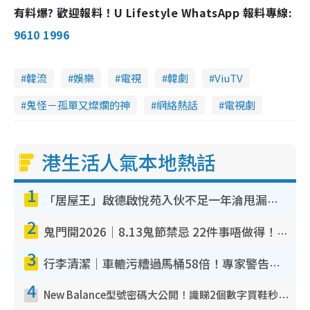
有料爆? 歡迎報料！U Lifestyle WhatsApp 報料專線:
9610 1996
韓流
娛樂
電視
韓劇
ViuTV
鬼怪－孤單又燦爛的神
網絡熱話
電視劇
港生活人氣本地熱話
1
「居屋王」啟德啟悅苑入伙不足一年淪甩漏之王！插頭噴火花致大停電 多戶業主全屋家電報銷
2
鬼門開2026｜8.13鬼節禁忌 22件事唔做得！燒肉、刺身要少食？半夜勿吹口哨/打呢個電話
3
行李清潔｜車轆污糟過馬桶58倍！專家警告忌用酒精抹 教1招免污手除菌
4
New Balance型號密碼大公開！識睇2個數字買鞋秒知功能免中伏 附5大熱門鞋款