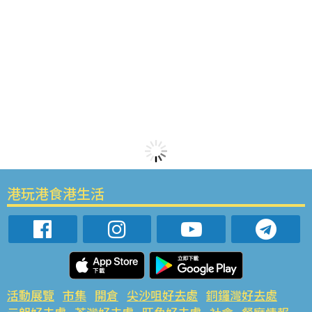
港玩港食港生活
活動展覽
市集
開倉
尖沙咀好去處
銅鑼灣好去處