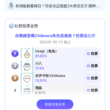
5
剪頭髮都要擇日？司徒法正提醒3大禁忌日子 隨時剪走財運！呢日剪髮恐「剪壽命」？