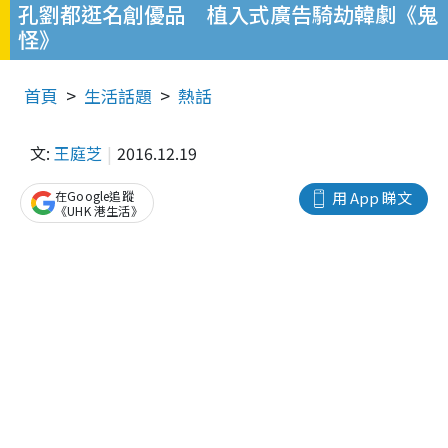
孔劉都逛名創優品 植入式廣告騎劫韓劇《鬼
怪》
首頁
生活話題
熱話
文:
王庭芝
2016.12.19
在Google追蹤
用 App 睇文
《UHK 港生活》