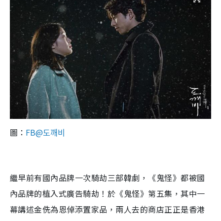
圖：
FB@도깨비
繼早前有國內品牌一次騎劫三部韓劇，《鬼怪》都被國
內品牌的植入式廣告騎劫！於《鬼怪》第五集，其中一
幕講述金侁為恩倬添置家品，兩人去的商店正正是香港