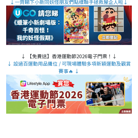
↓一齊睇下小新同妖怪朋友們點樣聯手拯救屋企人啦↓
↓ 【免費送】香港運動節2026電子門票！↓
↓ 設過百運動用品攤位 / 可現場體驗多項新穎運動及觀賞
賽事🔥 ↓