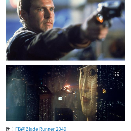
圖：
FB@Blade Runner 2049