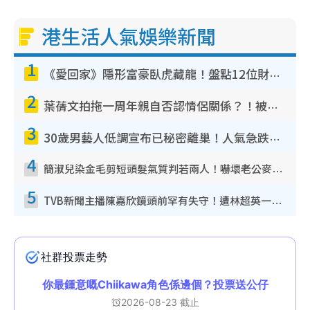
港生活人氣娛樂新聞
1
《愛回家》隱形富豪臥虎藏龍！盤點12位財氣逼人的有錢藝人：呢位靚女3億身家唔憂做
2
葉蒨文拍拖一周年親自否認情侶關係？！被質疑感情造假竟稱GM「普通同事」
3
30歲男藝人低調宣布已秘密離巢！人氣急跌變失蹤人口︰「這幾年過得並不容易」
4
簡淑兒染金毛剪短頭髮氣質判若兩人！嚇壞老公麥大力都認唔出：「你做咩事？」
5
TVB新聞主播陳嘉欣鏡頭前罕有失守！遭林超英一句說話突襲嚇親當場大笑