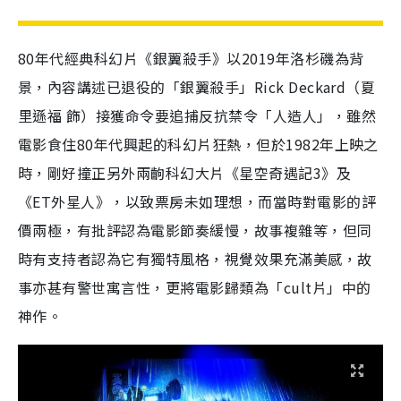
80年代經典科幻片《銀翼殺手》以2019年洛杉磯為背
景，內容講述已退役的「銀翼殺手」Rick Deckard（夏
里遜福 飾）接獲命令要追捕反抗禁令「人造人」，雖然
電影食住80年代興起的科幻片狂熱，但於1982年上映之
時，剛好撞正另外兩齣科幻大片《星空奇遇記3》及
《ET外星人》，以致票房未如理想，而當時對電影的評
價兩極，有批評認為電影節奏緩慢，故事複雜等，但同
時有支持者認為它有獨特風格，視覺效果充滿美感，故
事亦甚有警世寓言性，更將電影歸類為「cult片」中的
神作。