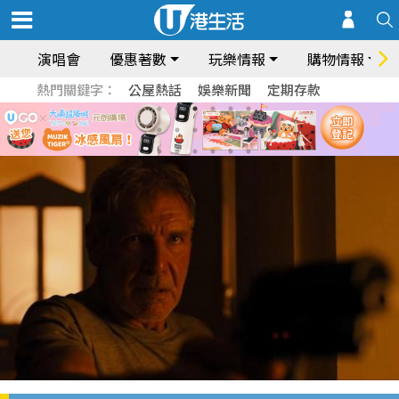
演唱會
優惠著數
玩樂情報
購物情報
熱門關鍵字：
公屋熱話
娛樂新聞
定期存款