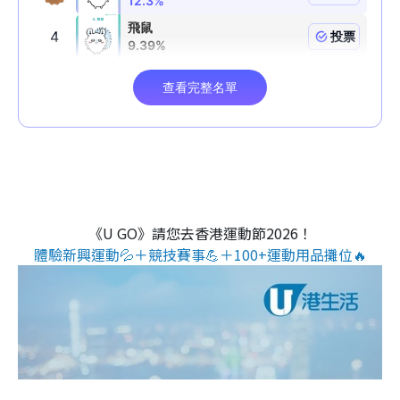
《U GO》請您去香港運動節2026！
體驗新興運動💦＋競技賽事💪＋100+運動用品攤位🔥