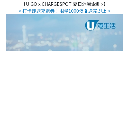
【U GO x CHARGESPOT 夏日消暑企劃⚡】
> 打卡即送充電券！限量1000張🔋送完即止 <