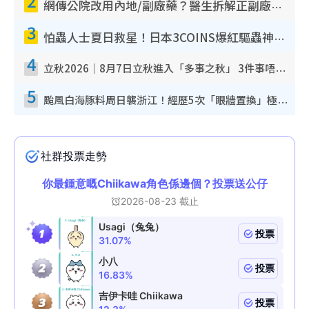
2
網傳公院改用內地/副廠藥？醫生拆解正副廠分別 揭4類人換藥隨時出事
3
怕蟲人士夏日救星！日本3COINS爆紅驅蟲神器$45起 1招「全程免觸碰」輕鬆搞定小強
4
立秋2026｜8月7日立秋進入「多事之秋」 3件事唔做得！專家教6招開運 清枱頭／銀包納氣接好運
5
颱風白海豚料周日襲浙江！經歷5次「眼牆置換」極罕見 成登陸內地最長途颱風