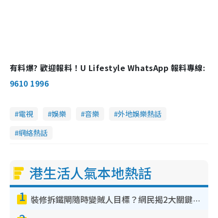
有料爆? 歡迎報料！U Lifestyle WhatsApp 報料專線:
9610 1996
電視
娛樂
音樂
外地娛樂熱話
網絡熱話
港生活人氣本地熱話
1
裝修拆鐵閘隨時變賊人目標？網民揭2大關鍵用途：裝新式等於白裝？附新舊鐵閘分別