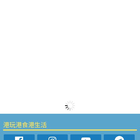
港玩港食港生活