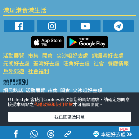
港玩港食港生活
活動展覽
市集
開倉
尖沙咀好去處
銅鑼灣好去處
元朗好去處
荃灣好去處
旺角好去處
社會
餐廳情報
戶外郊遊
社會福利
熱門類別
網民熱話
活動展覽
市集
開倉
尖沙咀好去處
銅鑼灣好去處
元朗好去處
荃灣好去處
旺角好去處
社會
U Lifestyle 會使用Cookies來改善您的網站體驗，請確定您同意
接受本網站之
私隱政策和使用條款
才可繼續瀏覽。
餐廳情報
戶外郊遊
熱門標籤
我已閱讀及同意
#UGO搵好去處
#人氣活動推介
#美食社群熱話
#親子玩樂好去處
#ULifestyle應用程式
#限時搶
本週好去處