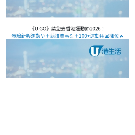
《U GO》請您去香港運動節2026！
體驗新興運動💦＋競技賽事💪＋100+運動用品攤位🔥