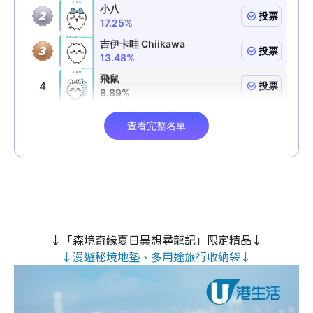
↓「森境奇緣夏日異想尋龍記」限定精品↓
↓漫遊秘境地墊、多用途旅行收納袋↓