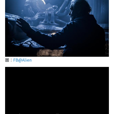
圖：
FB@Alien