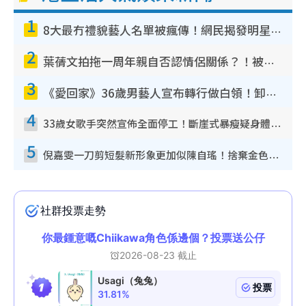
1
8大最冇禮貌藝人名單被瘋傳！網民揭發明星真面目 一致數臭呢位係無品天花板？
2
葉蒨文拍拖一周年親自否認情侶關係？！被質疑感情造假竟稱GM「普通同事」
3
《愛回家》36歲男藝人宣布轉行做白領！卸下藝人身份回歸素人平淡生活
4
33歲女歌手突然宣佈全面停工！斷崖式暴瘦疑身體亮紅燈！聲明曝︰將暫時淡出
5
倪嘉雯一刀剪短髮新形象更加似陳自瑤！捨棄金色長髮造型氣質大變超驚喜