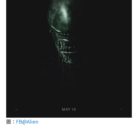
圖：
FB@Alien