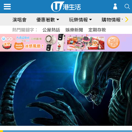
演唱會
優惠著數
玩樂情報
購物情報
熱門關鍵字：
公屋熱話
娛樂新聞
定期存款