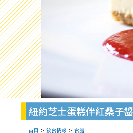
紐約芝士蛋糕伴紅桑子醬
首頁
飲食情報
食譜