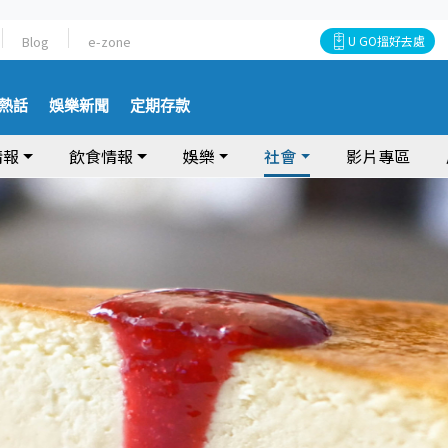
Blog
e-zone
U GO搵好去處
熱話
娛樂新聞
定期存款
情報
飲食情報
娛樂
社會
影片專區