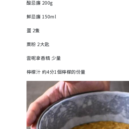
酸忌廉 200g
鮮忌廉 150ml
蛋 2隻
粟粉 2大匙
雲呢拿香精 少量
檸檬汁 約4分1個檸檬的份量