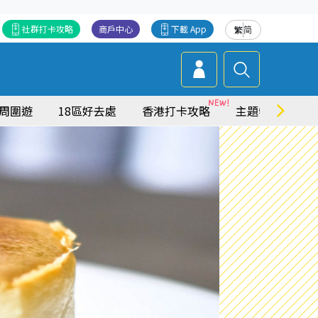
社群打卡攻略
商戶中心
下載 App
繁
简
周圍遊
18區好去處
香港打卡攻略
主題特集