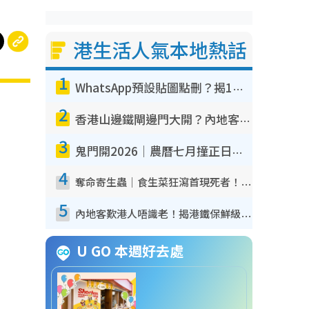
港生活人氣本地熱話
1
WhatsApp預設貼圖點刪？揭1招「反向操作」還原簡潔介面 附3步實測教學
2
香港山邊鐵閘邊門大開？內地客困惑意義何在！網民神回覆：呢種叫法理性防禦
3
鬼門開2026｜農曆七月撞正日全食特別邪？專家警告切忌做一事！揭4大禁忌+2招保平安
4
奪命寄生蟲｜食生菜狂瀉首現死者！疫潮惡化錄1.8萬宗病例 揭洗菜3大謬誤
5
內地客歎港人唔識老！揭港鐵保鮮級冷氣 港人求放過：咪投訴
U GO 本週好去處