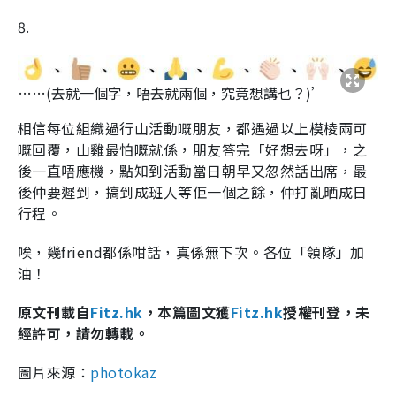
8.
……(去就一個字，唔去就兩個，究竟想講乜？)’
相信每位組織過行山活動嘅朋友，都遇過以上模棱兩可
嘅回覆，山雞最怕嘅就係，朋友答完「好想去呀」，之
後一直唔應機，點知到活動當日朝早又忽然話出席，最
後仲要遲到，搞到成班人等佢一個之餘，仲打亂晒成日
行程。
唉，幾friend都係咁話，真係無下次。各位「領隊」加
油！
原文刊載自
Fitz.hk
，本篇圖文獲
Fitz.hk
授權刊登，未
經許可，請勿轉載。
圖片來源：
photokaz