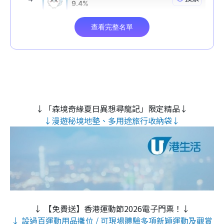
↓「森境奇緣夏日異想尋龍記」限定精品↓
↓漫遊秘境地墊、多用途旅行收納袋↓
↓ 【免費送】香港運動節2026電子門票！↓
↓ 設過百運動用品攤位 / 可現場體驗多項新穎運動及觀賞