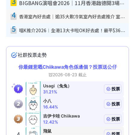
3
BIGBANG演唱會2026｜11月香港啟德開3場！實名制VIP申請、優先購票攻略
4
香港室內好去處｜逾35大歎冷氣室內好去處推介 室內活動免費避雨無懼落雨
5
唱K推介2026︱全港13大卡啦OK好去處！最平$36起 日文K都有！(附地址+收費詳情)