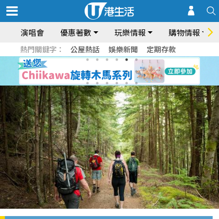
演唱會
優惠著數
玩樂情報
購物情報
熱門關鍵字：
公屋熱話
娛樂新聞
定期存款