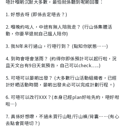
唔計嗰啲沉默大多數，最怕就係聽到呢啲回覆：
1. 好想去呀 (即係去定唔去？)
2. 嗰晚約咗人，中途有無人陪我走？ (行山係集體活
動，你要早退就自己搵人陪你)
3. 我N年未行過山，行唔行到？ (點知你狀態……)
4. 到時會唔會落雨？ (約得你即係預計可以起行啦，況
且天文台有9日天氣預告，自己可以check…..)
5. 可唔可以晏啲出發？ (大多數行山活動組織者，已經
計好晒活動時間，晏啲出發未必可以完成計劃行程。)
6. 可唔可以改行XXX？(本身已經plan好咗先約，唔好咁
啦…)
7. 真係好想嚟，不過未買行山鞋/行山褲/背囊……(有心
去點會買唔切？)