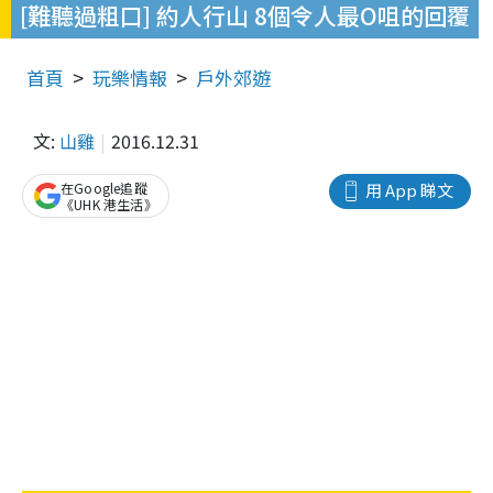
[難聽過粗口] 約人行山 8個令人最O咀的回覆
首頁
玩樂情報
戶外郊遊
文:
山雞
2016.12.31
在Google追蹤
用 App 睇文
《UHK 港生活》