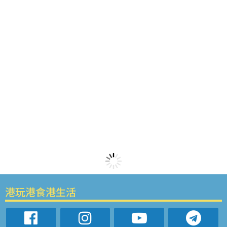
港玩港食港生活