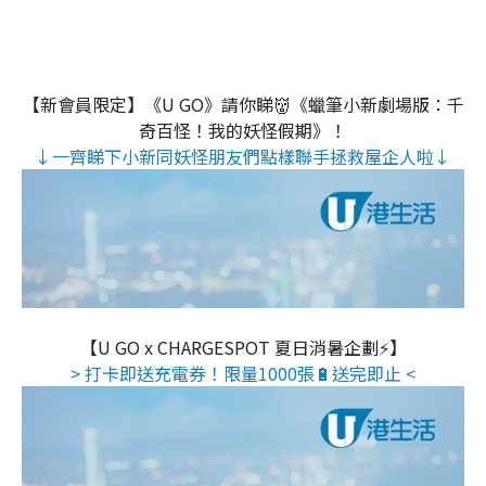
【新會員限定】《U GO》請你睇👹《蠟筆小新劇場版：千
奇百怪！我的妖怪假期》！
↓一齊睇下小新同妖怪朋友們點樣聯手拯救屋企人啦↓
【U GO x CHARGESPOT 夏日消暑企劃⚡】
> 打卡即送充電券！限量1000張🔋送完即止 <