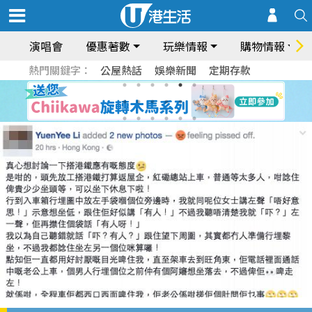
演唱會
優惠著數
玩樂情報
購物情報
熱門關鍵字：
公屋熱話
娛樂新聞
定期存款