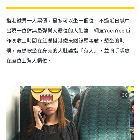
搭港鐵畀一人票價，最多可以坐一個位。不過近日城中
出現一位肆無忌彈幫人霸位的大肚婆。網友
YuenYee Li
昨晚收工時間在紅磡搭港鐵東鐵線頭等艙，想坐的時
候，竟然被坐在身旁的大肚婆指「有人」，並將手袋放
在座位上幫人霸位。