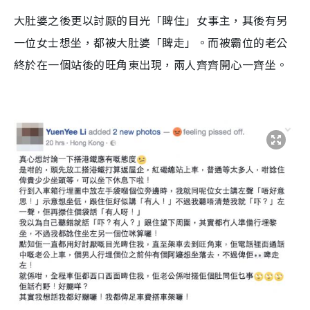
大肚婆之後更以討厭的目光「睥住」女事主，其後有另
一位女士想坐，都被大肚婆「睥走」。而被霸位的老公
終於在一個站後的旺角東出現，兩人齊齊開心一齊坐。