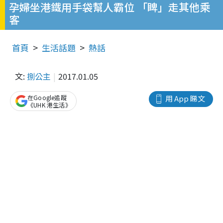
孕婦坐港鐵用手袋幫人霸位 「睥」走其他乘
客
首頁
生活話題
熱話
文:
捌公主
2017.01.05
在Google追蹤
用 App 睇文
《UHK 港生活》