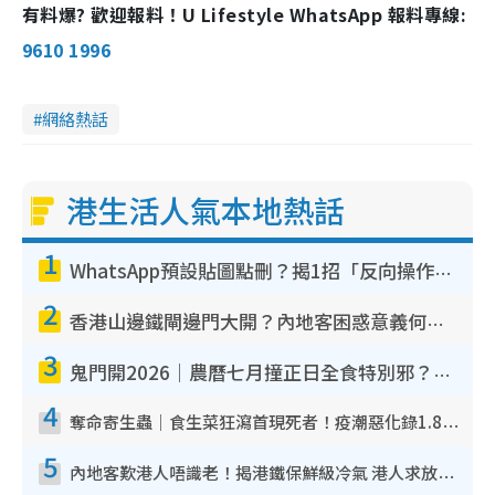
有料爆? 歡迎報料！U Lifestyle WhatsApp 報料專線:
9610 1996
網絡熱話
港生活人氣本地熱話
1
WhatsApp預設貼圖點刪？揭1招「反向操作」還原簡潔介面 附3步實測教學
2
香港山邊鐵閘邊門大開？內地客困惑意義何在！網民神回覆：呢種叫法理性防禦
3
鬼門開2026｜農曆七月撞正日全食特別邪？專家警告切忌做一事！揭4大禁忌+2招保平安
4
奪命寄生蟲｜食生菜狂瀉首現死者！疫潮惡化錄1.8萬宗病例 揭洗菜3大謬誤
5
內地客歎港人唔識老！揭港鐵保鮮級冷氣 港人求放過：咪投訴