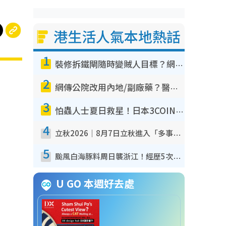
港生活人氣本地熱話
1
裝修拆鐵閘隨時變賊人目標？網民揭2大關鍵用途：裝新式等於白裝？附新舊鐵閘分別
2
網傳公院改用內地/副廠藥？醫生拆解正副廠分別 揭4類人換藥隨時出事
3
怕蟲人士夏日救星！日本3COINS爆紅驅蟲神器$45起 1招「全程免觸碰」輕鬆搞定小強
4
立秋2026｜8月7日立秋進入「多事之秋」 3件事唔做得！專家教6招開運 清枱頭／銀包納氣接好運
5
颱風白海豚料周日襲浙江！經歷5次「眼牆置換」極罕見 成登陸內地最長途颱風
U GO 本週好去處