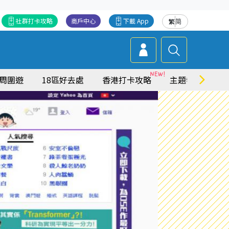
社群打卡攻略
商戶中心
下載 App
繁
简
周圍遊
18區好去處
香港打卡攻略
主題特集