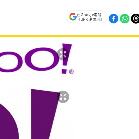
在Google追蹤
《UHK 港生活》