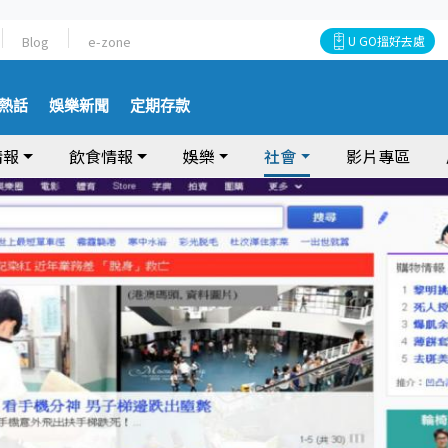
Blog
e-zone
U GO搵好去處
熱話
娛樂新聞
定期存款
情報
飲食情報
娛樂
社會
影片專區