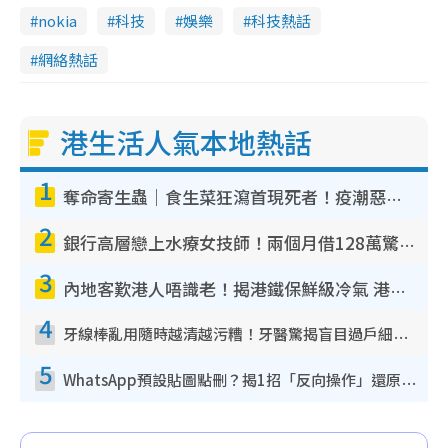
nokia
科技
娛樂
科技熱話
網絡熱話
港生活人氣本地熱話
1
奪命寄生蟲｜食生菜狂瀉首現死者！疫潮惡化錄1.8萬宗病例 揭洗菜3大謬誤
2
銀行高層戀上水療女技師！兩個月借128萬驚覺「沉船」沉落火海 揭背後疑似邪教操控賣淫
3
內地客歎港人唔識老！揭港鐵保鮮級冷氣 港人求放過：咪投訴
4
牙線棒亂用隨時越清越污糟！牙醫驚揭盲目過戶細菌恐致蛀牙：呢種先係日常真保養
5
WhatsApp預設貼圖點刪？揭1招「反向操作」還原簡潔介面 附3步實測教學