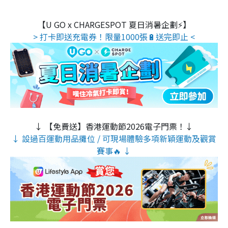
【U GO x CHARGESPOT 夏日消暑企劃⚡】
> 打卡即送充電券！限量1000張🔋送完即止 <
↓ 【免費送】香港運動節2026電子門票！↓
↓ 設過百運動用品攤位 / 可現場體驗多項新穎運動及觀賞
賽事🔥 ↓