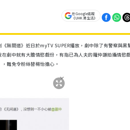
在Google追蹤
《UHK 港生活》
無間道》近日於myTV SUPER播放，劇中除了有警察與黑
銳在劇中就有大膽情慾戲份，有指已為人夫的羅仲謙拍攝情慾
」，難免令粉絲替楊怡擔心。