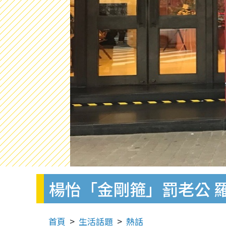
楊怡「金剛箍」罰老公 
首頁
生活話題
熱話