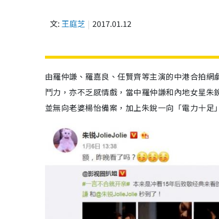
文:
王庭芝
2017.01.12
由羅仲謙、羅嘉良、任賢齊等主演的中港合拍網劇《
鬥力，亦不乏感情戲，當中羅仲謙和內地女星朱
並無向老婆楊怡備案，加上朱銳一向「電力十足