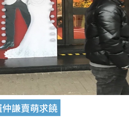
羅仲謙賣萌求饒