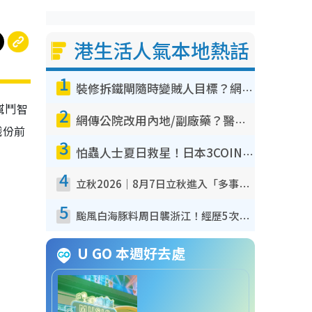
港生活人氣本地熱話
1
裝修拆鐵閘隨時變賊人目標？網民揭2大關鍵用途：裝新式等於白裝？附新舊鐵閘分別
幫鬥智
2
網傳公院改用內地/副廠藥？醫生拆解正副廠分別 揭4類人換藥隨時出事
戲份前
3
怕蟲人士夏日救星！日本3COINS爆紅驅蟲神器$45起 1招「全程免觸碰」輕鬆搞定小強
4
立秋2026｜8月7日立秋進入「多事之秋」 3件事唔做得！專家教6招開運 清枱頭／銀包納氣接好運
5
颱風白海豚料周日襲浙江！經歷5次「眼牆置換」極罕見 成登陸內地最長途颱風
U GO 本週好去處