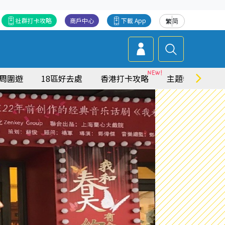
社群打卡攻略
商戶中心
下載 App
繁
简
周圍遊
18區好去處
香港打卡攻略
主題特集