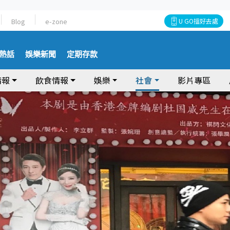
Blog
e-zone
U GO搵好去處
熱話
娛樂新聞
定期存款
情報
飲食情報
娛樂
社會
影片專區