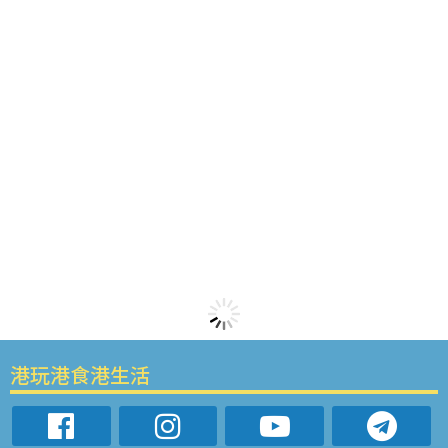
港玩港食港生活