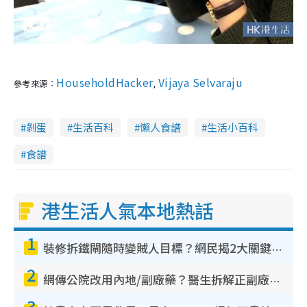
HouseholdHacker
Vijaya Selvaraju
參考來源：
,
剝蛋
生活百科
懶人食譜
生活小百科
食譜
港生活人氣本地熱話
1
裝修拆鐵閘隨時變賊人目標？網民揭2大關鍵用途：裝新式等於白裝？附新舊鐵閘分別
2
網傳公院改用內地/副廠藥？醫生拆解正副廠分別 揭4類人換藥隨時出事
3