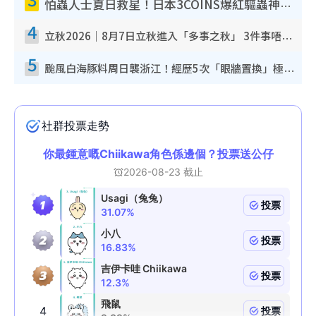
怕蟲人士夏日救星！日本3COINS爆紅驅蟲神器$45起 1招「全程免觸碰」輕鬆搞定小強
4
立秋2026｜8月7日立秋進入「多事之秋」 3件事唔做得！專家教6招開運 清枱頭／銀包納氣接好運
5
颱風白海豚料周日襲浙江！經歷5次「眼牆置換」極罕見 成登陸內地最長途颱風