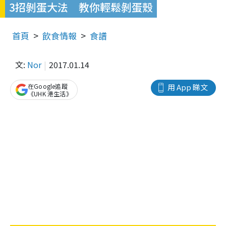
3招剝蛋大法 教你輕鬆剝蛋殼
首頁
飲食情報
食譜
文:
Nor
2017.01.14
在Google追蹤
用 App 睇文
《UHK 港生活》