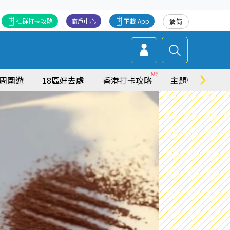
社群打卡攻略
商戶中心
下載 App
繁
简
周圍遊
18區好去處
香港打卡攻略
主題特集