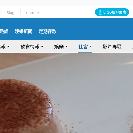
Blog
e-zone
U GO搵好去處
熱話
娛樂新聞
定期存款
情報
飲食情報
娛樂
社會
影片專區