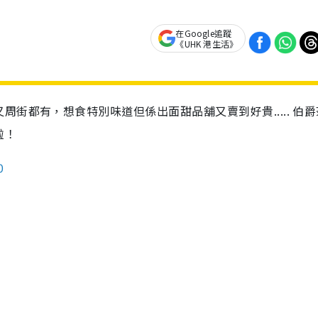
在Google追蹤
《UHK 港生活》
街都有，想食特別味道但係出面甜品舖又賣到好貴..... 伯
啦！
0