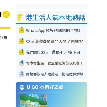
港生活人氣本地熱話
1
WhatsApp預設貼圖點刪？揭1招「反向操作」還原簡潔介面 附3步實測教學
爵茶布
2
香港山邊鐵閘邊門大開？內地客困惑意義何在！網民神回覆：呢種叫法理性防禦
3
鬼門開2026｜農曆七月撞正日全食特別邪？專家警告切忌做一事！揭4大禁忌+2招保平安
4
奪命寄生蟲｜食生菜狂瀉首現死者！疫潮惡化錄1.8萬宗病例 揭洗菜3大謬誤
5
內地客歎港人唔識老！揭港鐵保鮮級冷氣 港人求放過：咪投訴
U GO 本週好去處