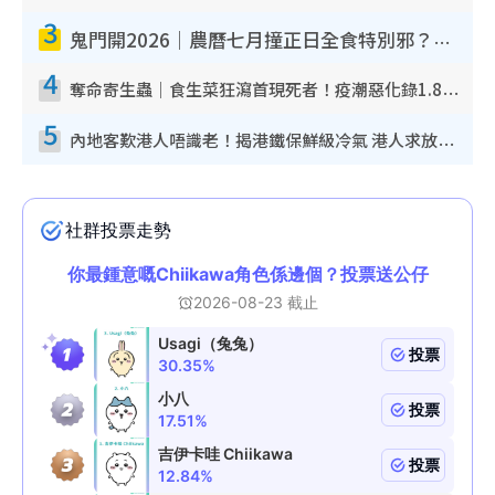
3
鬼門開2026｜農曆七月撞正日全食特別邪？專家警告切忌做一事！揭4大禁忌+2招保平安
4
奪命寄生蟲｜食生菜狂瀉首現死者！疫潮惡化錄1.8萬宗病例 揭洗菜3大謬誤
5
內地客歎港人唔識老！揭港鐵保鮮級冷氣 港人求放過：咪投訴