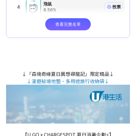
↓「森境奇緣夏日異想尋龍記」限定精品↓
↓漫遊秘境地墊、多用途旅行收納袋↓
【U GO x CHARGESPOT 夏日消暑企劃⚡】