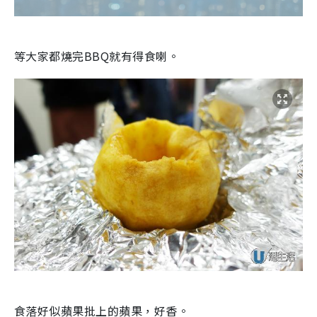
等大家都燒完BBQ就有得食喇。
食落好似蘋果批上的蘋果，好香。