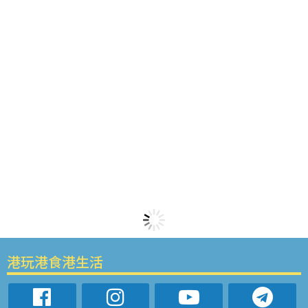
港玩港食港生活