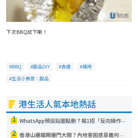
下次BBQ試下喇！
BBQ
甜品DIY
食譜
燒烤
生活小煮意：甜品
港生活人氣本地熱話
1
WhatsApp預設貼圖點刪？揭1招「反向操作」還原簡潔介面 附3步實測教學
2
香港山邊鐵閘邊門大開？內地客困惑意義何在！網民神回覆：呢種叫法理性防禦