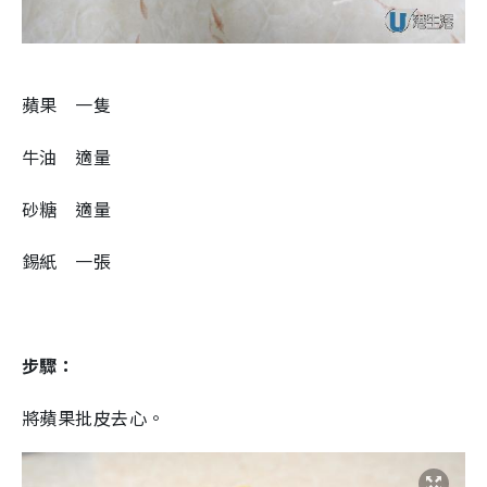
蘋果 一隻
牛油 適量
砂糖 適量
錫紙 一張
步驟：
將蘋果批皮去心。