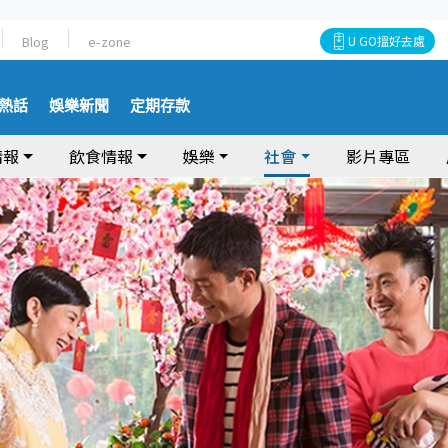
Blog
e-zone
U GO搵好去處
熱話
娛樂新聞
定期存款
情報
飲食情報
娛樂
社會
影片專區