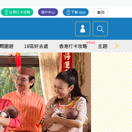
社群打卡攻略
商戶中心
下載 App
繁
简
周圍遊
18區好去處
香港打卡攻略
主題特集