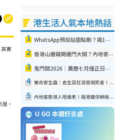
港生活人氣本地熱話
1
WhatsApp預設貼圖點刪？揭1招「反向操作」還原簡潔介面 附3步實測教學
，其實
2
香港山邊鐵閘邊門大開？內地客困惑意義何在！網民神回覆：呢種叫法理性防禦
3
鬼門開2026｜農曆七月撞正日全食特別邪？專家警告切忌做一事！揭4大禁忌+2招保平安
4
奪命寄生蟲｜食生菜狂瀉首現死者！疫潮惡化錄1.8萬宗病例 揭洗菜3大謬誤
5
內地客歎港人唔識老！揭港鐵保鮮級冷氣 港人求放過：咪投訴
利是，
U GO 本週好去處