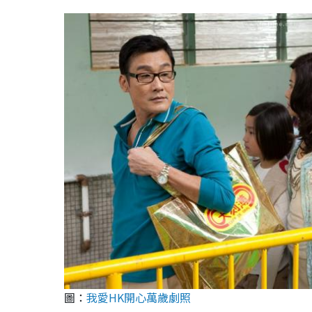
圖：
我愛HK開心萬歲劇照