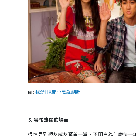
我愛HK開心萬歲劇照
圖：
5. 害怕熱鬧的場面
很怕見到親友戚友聚首一堂，不明白為什麼每一