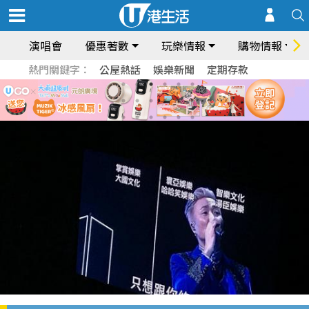
演唱會
優惠著數
玩樂情報
購物情報
熱門關鍵字：
公屋熱話
娛樂新聞
定期存款