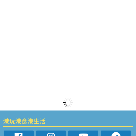
港玩港食港生活