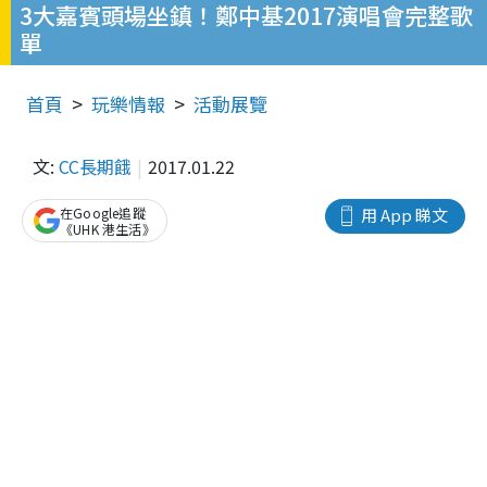
3大嘉賓頭場坐鎮！鄭中基2017演唱會完整歌
單
首頁
玩樂情報
活動展覽
文:
CC長期餓
2017.01.22
在Google追蹤
用 App 睇文
《UHK 港生活》