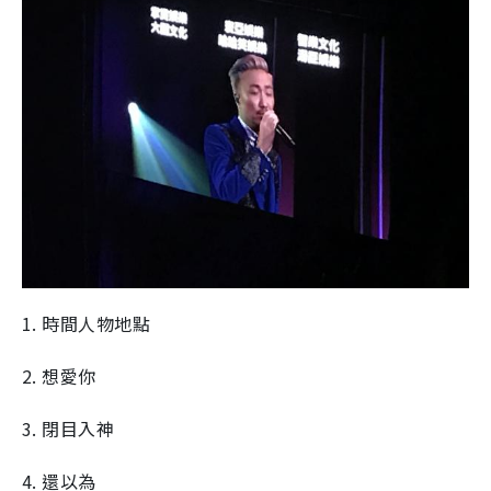
1. 時間人物地點
2. 想愛你
3. 閉目入神
4. 還以為