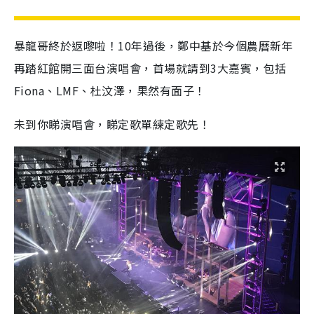
暴龍哥終於返嚟啦！10年過後，鄭中基於今個農曆新年
再踏紅館開三面台演唱會，首場就請到3大嘉賓，包括
Fiona、LMF、杜汶澤，果然有面子！
未到你睇演唱會，睇定歌單練定歌先！