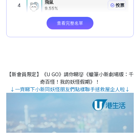
【新會員限定】《U GO》請你睇👹《蠟筆小新劇場版：千
奇百怪！我的妖怪假期》！
↓一齊睇下小新同妖怪朋友們點樣聯手拯救屋企人啦↓