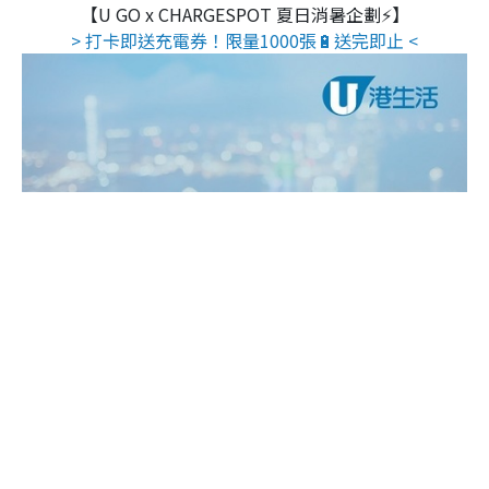
【U GO x CHARGESPOT 夏日消暑企劃⚡】
> 打卡即送充電券！限量1000張🔋送完即止 <