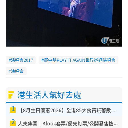
演唱會2017
鄭中基PLAY IT AGAIN世界巡迴演唱會
演唱會
港生活人氣好去處
1
【8月生日優惠2026】全港85大食買玩著數攻略 自助餐/火鍋放題同行免費＋誠品/DONKI送現金券
2
人夫集團｜Klook套票/優先訂票/公開發售搶飛攻略！附票價.購票連結.場地座位表