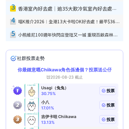
3
香港室內好去處｜逾35大歎冷氣室內好去處推介 室內活動免費避雨無懼落雨
4
唱K推介2026︱全港13大卡啦OK好去處！最平$36起 日文K都有！(附地址+收費詳情)
5
小熊維尼100週年快閃店登陸又一城 重現百畝森林經典場景／獨家限定盲盒登場／專屬DIY香水