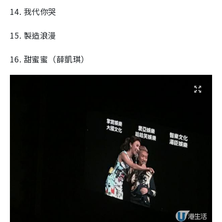
14. 我代你哭
15. 製造浪漫
16. 甜蜜蜜（薛凱琪）