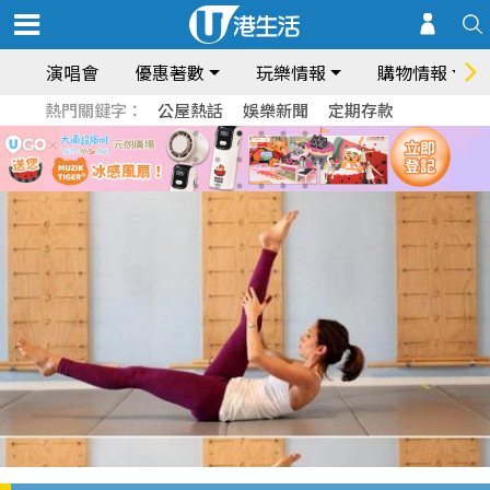
演唱會
優惠著數
玩樂情報
購物情報
熱門關鍵字：
公屋熱話
娛樂新聞
定期存款