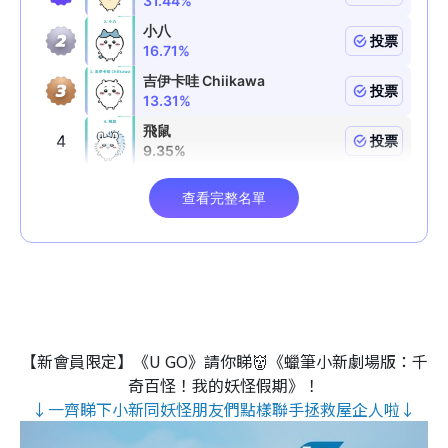
【新會員限定】《U GO》請你睇👹《蠟筆小新劇場版：千
奇百怪！我的妖怪假期》！
↓一齊睇下小新同妖怪朋友們點樣聯手拯救屋企人啦↓