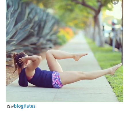
blogilates
IG＠