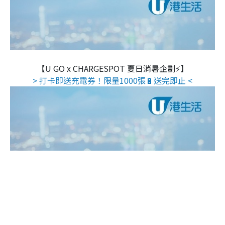
【U GO x CHARGESPOT 夏日消暑企劃⚡】
> 打卡即送充電券！限量1000張🔋送完即止 <