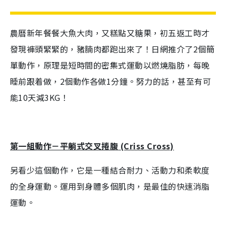
農曆新年餐餐大魚大肉，又糕點又糖果，初五返工時才
發現褲頭緊緊的，豬腩肉都跑出來了！日網推介了
2
個簡
單動作，原理是短時間的密集式運動以燃燒脂肪，每晚
睡前跟着做，
2
個動作各做
1
分鐘。努力的話，甚至有可
能
10
天減
3KG
！
第一組動作－平躺式交叉捲腹
(Criss Cross)
另看少這個動作，它是一種結合耐力、活動力和柔軟度
的全身運動。運用到身體多個肌肉，是最佳的快速消脂
運動。