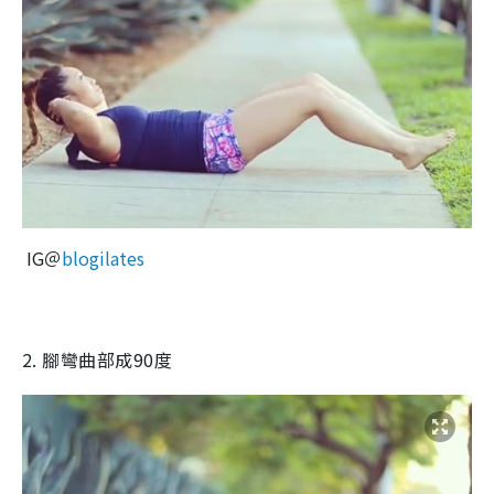
IG＠
blogilates
2.
腳彎曲部成
90
度