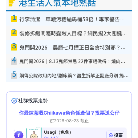
港生活人氣本地熱話
1
行李清潔｜車轆污糟過馬桶58倍！專家警告忌用酒精抹 教1招免污手除菌
2
裝修拆鐵閘隨時變賊人目標？網民揭2大關鍵用途：裝新式等於白裝？附新舊鐵閘分別
3
鬼門開2026｜農曆七月撞正日全食特別邪？專家警告切忌做一事！揭4大禁忌+2招保平安
4
鬼門開2026｜8.13鬼節禁忌 22件事唔做得！燒肉、刺身要少食？半夜勿吹口哨/打呢個電話
5
網傳公院改用內地/副廠藥？醫生拆解正副廠分別 揭4類人換藥隨時出事