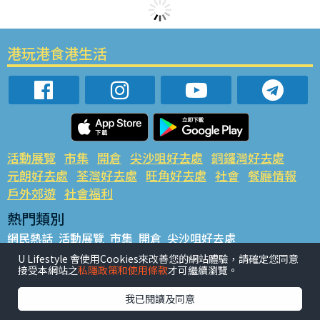
港玩港食港生活
活動展覽
市集
開倉
尖沙咀好去處
銅鑼灣好去處
元朗好去處
荃灣好去處
旺角好去處
社會
餐廳情報
戶外郊遊
社會福利
熱門類別
網民熱話
活動展覽
市集
開倉
尖沙咀好去處
銅鑼灣好去處
元朗好去處
荃灣好去處
旺角好去處
社會
U Lifestyle 會使用Cookies來改善您的網站體驗，請確定您同意
接受本網站之
私隱政策和使用條款
才可繼續瀏覽。
餐廳情報
戶外郊遊
熱門標籤
我已閱讀及同意
#UGO搵好去處
#人氣活動推介
#美食社群熱話