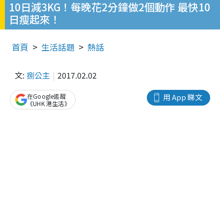
10日減3KG！每晚花2分鐘做2個動作 最快10
日瘦起來！
首頁
生活話題
熱話
文:
捌公主
2017.02.02
在Google追蹤
用 App 睇文
《UHK 港生活》