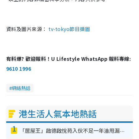
資料及圖片來源：
tv-tokyo節目擷圖
有料爆? 歡迎報料！U Lifestyle WhatsApp 報料專線:
9610 1996
網絡熱話
港生活人氣本地熱話
1
「居屋王」啟德啟悅苑入伙不足一年淪甩漏之王！插頭噴火花致大停電 多戶業主全屋家電報銷