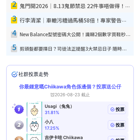
2
鬼門開2026｜8.13鬼節禁忌 22件事唔做得！燒肉、刺身要少食？半夜勿吹口哨/打呢個電話
3
行李清潔｜車轆污糟過馬桶58倍！專家警告忌用酒精抹 教1招免污手除菌
4
New Balance型號密碼大公開！識睇2個數字買鞋秒知功能免中伏 附5大熱門鞋款
5
剪頭髮都要擇日？司徒法正提醒3大禁忌日子 隨時剪走財運！呢日剪髮恐「剪壽命」？