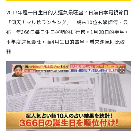
2017年邊一日生日的人運氣最旺盛？日前日本電視節目
「仰天！マル珍ランキング」，請來10位玄學師傅，公
布一年366日每日生日運勢的排行榜。1月28日的壽星，
本年度運氣最旺，而4月生日的壽星，看來運氣則比較
弱。