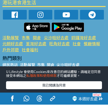
港玩港食港生活
活動展覽
市集
開倉
尖沙咀好去處
銅鑼灣好去處
元朗好去處
荃灣好去處
旺角好去處
社會
餐廳情報
戶外郊遊
社會福利
熱門類別
網民熱話
活動展覽
市集
開倉
尖沙咀好去處
銅鑼灣好去處
元朗好去處
荃灣好去處
旺角好去處
社會
U Lifestyle 會使用Cookies來改善您的網站體驗，請確定您同意
接受本網站之
私隱政策和使用條款
才可繼續瀏覽。
餐廳情報
戶外郊遊
熱門標籤
我已閱讀及同意
#UGO搵好去處
#人氣活動推介
#美食社群熱話
#親子玩樂好去處
#ULifestyle應用程式
#限時搶
本週好去處
#UJetso禮物放送
#ULifestyle商戶中心
#著數
#網絡熱話