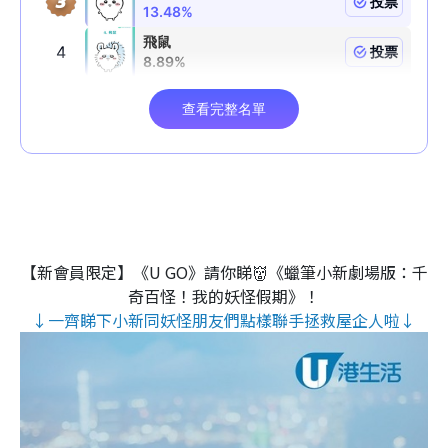
【新會員限定】《U GO》請你睇👹《蠟筆小新劇場版：千
奇百怪！我的妖怪假期》！
↓一齊睇下小新同妖怪朋友們點樣聯手拯救屋企人啦↓