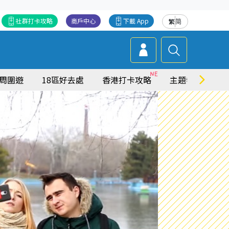
社群打卡攻略
商戶中心
下載 App
繁
简
周圍遊
18區好去處
香港打卡攻略
主題特集