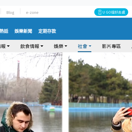
Blog
e-zone
U GO搵好去處
熱話
娛樂新聞
定期存款
情報
飲食情報
娛樂
社會
影片專區