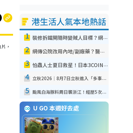
港生活人氣本地熱話
1
裝修拆鐵閘隨時變賊人目標？網民揭2大關鍵用途：裝新式等於白裝？附新舊鐵閘分別
拍片，
2
網傳公院改用內地/副廠藥？醫生拆解正副廠分別 揭4類人換藥隨時出事
3
怕蟲人士夏日救星！日本3COINS爆紅驅蟲神器$45起 1招「全程免觸碰」輕鬆搞定小強
4
立秋2026｜8月7日立秋進入「多事之秋」 3件事唔做得！專家教6招開運 清枱頭／銀包納氣接好運
5
颱風白海豚料周日襲浙江！經歷5次「眼牆置換」極罕見 成登陸內地最長途颱風
U GO 本週好去處