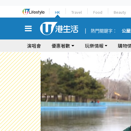
HK
Travel
Food
Beauty
熱門關鍵字：
公屋
演唱會
優惠著數
玩樂情報
購物