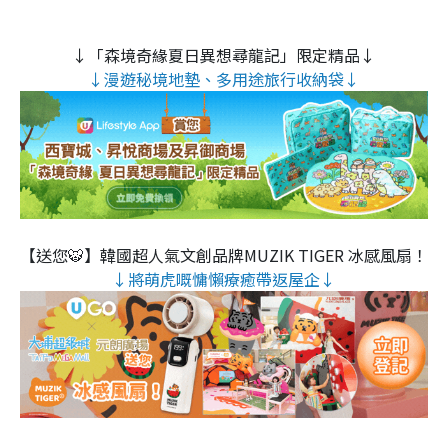
↓「森境奇緣夏日異想尋龍記」限定精品↓
↓漫遊秘境地墊、多用途旅行收納袋↓
【送您🐯】韓國超人氣文創品牌MUZIK TIGER 冰感風扇！
↓將萌虎嘅慵懶療癒帶返屋企↓