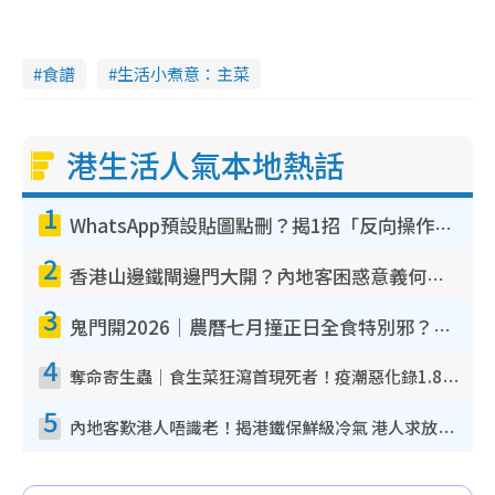
食譜
生活小煮意：主菜
港生活人氣本地熱話
1
WhatsApp預設貼圖點刪？揭1招「反向操作」還原簡潔介面 附3步實測教學
2
香港山邊鐵閘邊門大開？內地客困惑意義何在！網民神回覆：呢種叫法理性防禦
3
鬼門開2026｜農曆七月撞正日全食特別邪？專家警告切忌做一事！揭4大禁忌+2招保平安
4
奪命寄生蟲｜食生菜狂瀉首現死者！疫潮惡化錄1.8萬宗病例 揭洗菜3大謬誤
5
內地客歎港人唔識老！揭港鐵保鮮級冷氣 港人求放過：咪投訴