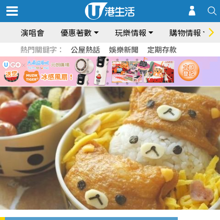
演唱會
優惠著數
玩樂情報
購物情報
熱門關鍵字：
公屋熱話
娛樂新聞
定期存款