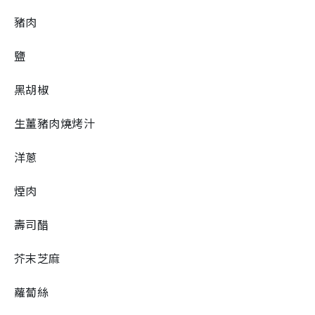
豬肉
鹽
黑胡椒
生薑豬肉燒烤汁
洋蔥
煙肉
壽司醋
芥末芝麻
蘿蔔絲