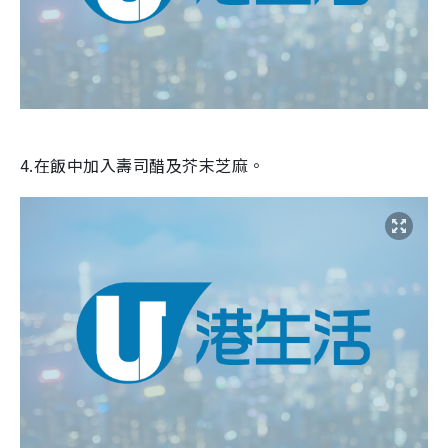
4.在飯中加入壽司醋及芥末芝麻。