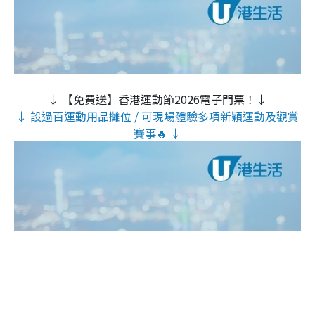
↓ 【免費送】香港運動節2026電子門票！↓
↓ 設過百運動用品攤位 / 可現場體驗多項新穎運動及觀賞
賽事🔥 ↓