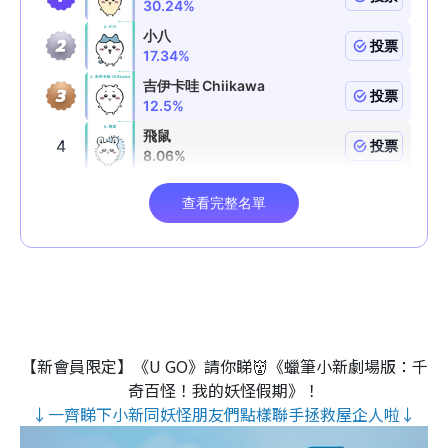
【新會員限定】《U GO》請你睇👹《蠟筆小新劇場版：千
奇百怪！我的妖怪假期》！
↓一齊睇下小新同妖怪朋友們點樣聯手拯救屋企人啦↓