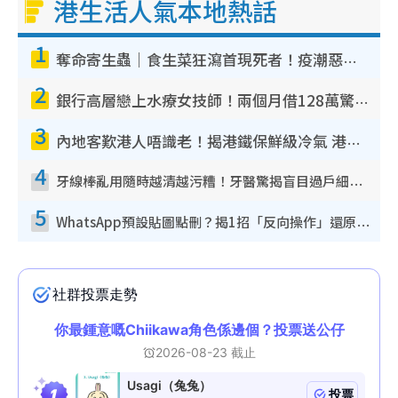
港生活人氣本地熱話
1
奪命寄生蟲｜食生菜狂瀉首現死者！疫潮惡化錄1.8萬宗病例 揭洗菜3大謬誤
2
銀行高層戀上水療女技師！兩個月借128萬驚覺「沉船」沉落火海 揭背後疑似邪教操控賣淫
3
內地客歎港人唔識老！揭港鐵保鮮級冷氣 港人求放過：咪投訴
4
牙線棒亂用隨時越清越污糟！牙醫驚揭盲目過戶細菌恐致蛀牙：呢種先係日常真保養
5
WhatsApp預設貼圖點刪？揭1招「反向操作」還原簡潔介面 附3步實測教學