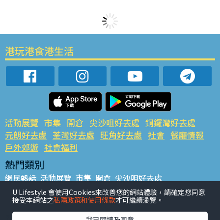
港玩港食港生活
活動展覽
市集
開倉
尖沙咀好去處
銅鑼灣好去處
元朗好去處
荃灣好去處
旺角好去處
社會
餐廳情報
戶外郊遊
社會福利
熱門類別
網民熱話
活動展覽
市集
開倉
尖沙咀好去處
銅鑼灣好去處
元朗好去處
荃灣好去處
旺角好去處
社會
U Lifestyle 會使用Cookies來改善您的網站體驗，請確定您同意
接受本網站之
私隱政策和使用條款
才可繼續瀏覽。
餐廳情報
戶外郊遊
熱門標籤
我已閱讀及同意