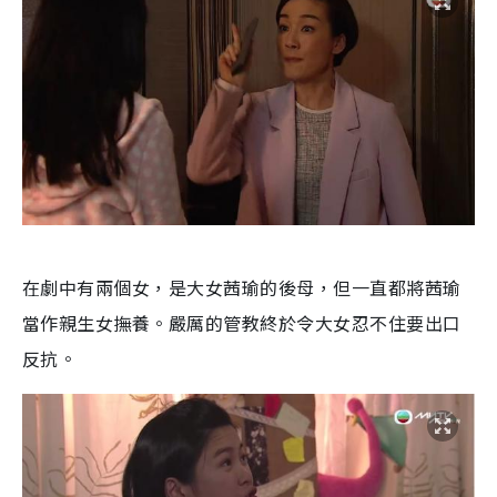
在劇中有兩個女，是大女茜瑜的後母，但一直都將茜瑜
當作親生女撫養。嚴厲的管教終於令大女忍不住要出口
反抗。