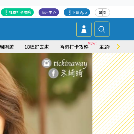
社群打卡攻略
商戶中心
下載 App
繁
简
周圍遊
18區好去處
香港打卡攻略
主題特集