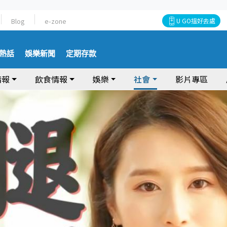
Blog
e-zone
U GO搵好去處
熱話
娛樂新聞
定期存款
情報
飲食情報
娛樂
社會
影片專區