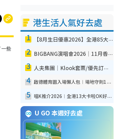
港生活人氣好去處
1
【8月生日優惠2026】全港85大食買玩著數攻略 自助餐/火鍋放題同行免費＋誠品/DONKI送現金券
了一些
2
BIGBANG演唱會2026｜11月香港啟德開3場！實名制VIP申請、優先購票攻略
3
人夫集團｜Klook套票/優先訂票/公開發售搶飛攻略！附票價.購票連結.場地座位表
4
啟德體育園入場懶人包︱場地守則12違禁品不可進場准帶細水樽但全場禁樽蓋！應援牌有限制！
5
唱K推介2026︱全港13大卡啦OK好去處！最平$36起 日文K都有！(附地址+收費詳情)
U GO 本週好去處