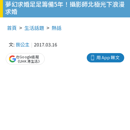
夢幻求婚足足籌備5年！攝影師北極光下浪漫
求婚
首頁
生活話題
熱話
文:
捌公主
2017.03.16
在Google追蹤
用 App 睇文
《UHK 港生活》