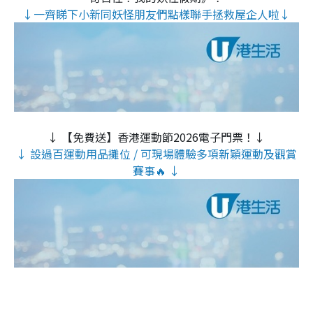
↓一齊睇下小新同妖怪朋友們點樣聯手拯救屋企人啦↓
↓ 【免費送】香港運動節2026電子門票！↓
↓ 設過百運動用品攤位 / 可現場體驗多項新穎運動及觀賞
賽事🔥 ↓