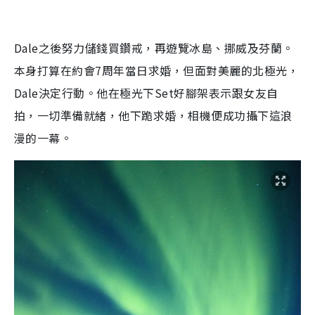
Dale
之後努力儲錢買鑽戒，再遊覽冰島、挪威及芬蘭。
本身打算在約會
7
周年當日求婚，但面對美麗的北極光，
Dale
決定行動。他在極光下
Set
好腳架表示跟女友自
拍，一切準備就緒，他下跪求婚，相機便成功攝下這浪
漫的一幕。