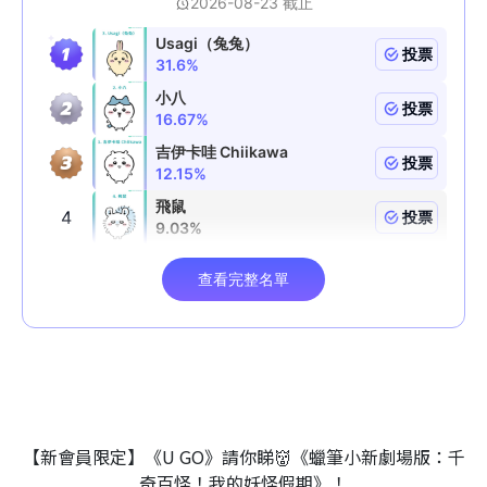
【新會員限定】《U GO》請你睇👹《蠟筆小新劇場版：千
奇百怪！我的妖怪假期》！