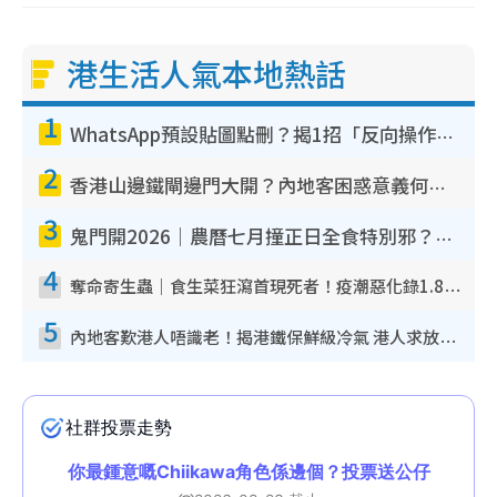
港生活人氣本地熱話
1
WhatsApp預設貼圖點刪？揭1招「反向操作」還原簡潔介面 附3步實測教學
2
香港山邊鐵閘邊門大開？內地客困惑意義何在！網民神回覆：呢種叫法理性防禦
3
鬼門開2026｜農曆七月撞正日全食特別邪？專家警告切忌做一事！揭4大禁忌+2招保平安
4
奪命寄生蟲｜食生菜狂瀉首現死者！疫潮惡化錄1.8萬宗病例 揭洗菜3大謬誤
5
內地客歎港人唔識老！揭港鐵保鮮級冷氣 港人求放過：咪投訴