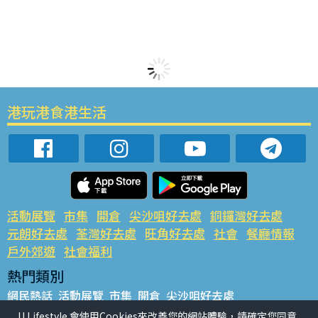
港玩港食港生活
活動展覽
市集
開倉
尖沙咀好去處
銅鑼灣好去處
元朗好去處
荃灣好去處
旺角好去處
社會
餐廳情報
戶外郊遊
社會福利
熱門類別
網民熱話
活動展覽
市集
開倉
尖沙咀好去處
銅鑼灣好去處
元朗好去處
荃灣好去處
旺角好去處
社會
U Lifestyle 會使用Cookies來改善您的網站體驗，請確定您同意