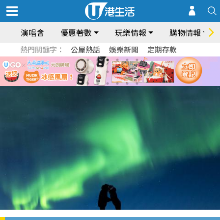
演唱會
優惠著數
玩樂情報
購物情報
熱門關鍵字：
公屋熱話
娛樂新聞
定期存款