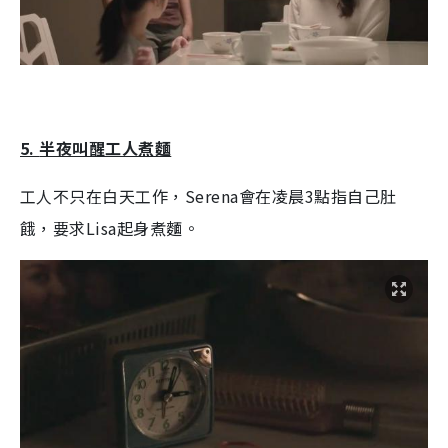
5.
半夜叫醒工人煮麵
工人不只在白天工作，
Serena
會在凌晨
3
點指自己肚
餓，要求
Lisa
起身煮麵。