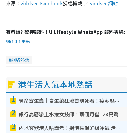
來源：
viddsee Facebook
授權轉載 ／
viddsee網站
有料爆? 歡迎報料！U Lifestyle WhatsApp 報料專線:
9610 1996
網絡熱話
港生活人氣本地熱話
1
奪命寄生蟲｜食生菜狂瀉首現死者！疫潮惡化錄1.8萬宗病例 揭洗菜3大謬誤
2
銀行高層戀上水療女技師！兩個月借128萬驚覺「沉船」沉落火海 揭背後疑似邪教操控賣淫
3
內地客歎港人唔識老！揭港鐵保鮮級冷氣 港人求放過：咪投訴