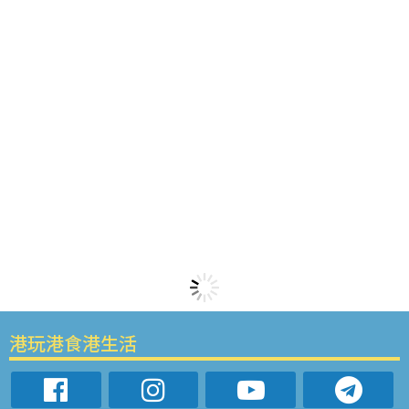
港玩港食港生活