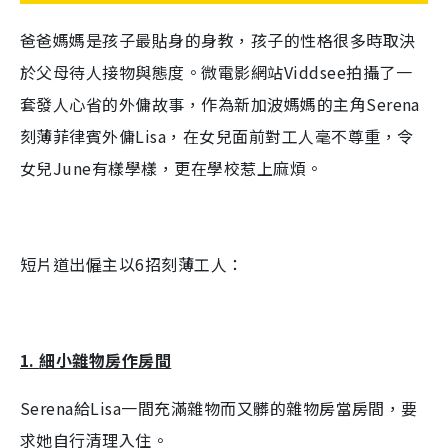
爸爸媽媽是孩子最貼身的身教，孩子的性格很多時取決
於父母待人接物與態度。微電影網站
Viddsee
拍攝了一
套發人心省的外傭故事，作為新加波媽媽的主角
Serena
刻薄菲律賓外傭
Lisa
，在女兒面前對工人毫不尊重，令
女兒
June
有樣學樣，更在學校惹上麻煩。
短片道出僱主以
6
招刻薄工人：
1.
細小雜物房作房間
Serena
給
Lisa
一間充滿雜物而又髒的雜物房當房間，要
求她自行清理入住。