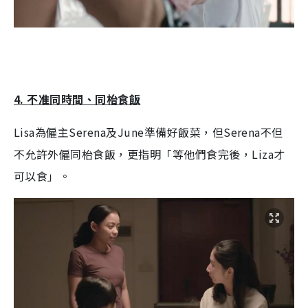
4.
不准同時間、同枱食飯
Lisa
為僱主
Serena
及
June
準備好飯菜，但
Serena
不但
不允許外僱同枱食飯，更指明「等他們食完後，
Liza
才
可以食」。