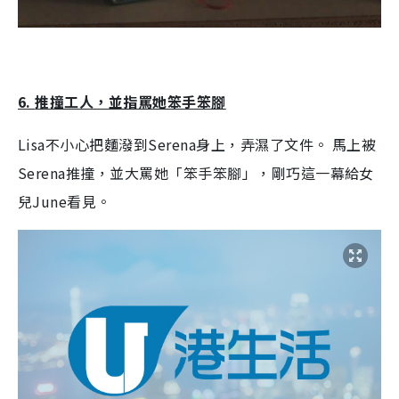
6.
推撞工人，並指罵她笨手笨腳
Lisa
不小心把麵潑到
Serena
身上，弄濕了文件。
馬上被
Serena
推撞，並大罵她「笨手笨腳」，剛巧這一幕給女
兒
June
看見。