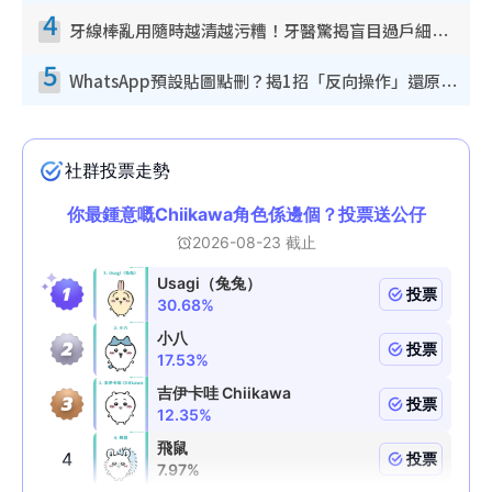
4
牙線棒亂用隨時越清越污糟！牙醫驚揭盲目過戶細菌恐致蛀牙：呢種先係日常真保養
5
WhatsApp預設貼圖點刪？揭1招「反向操作」還原簡潔介面 附3步實測教學