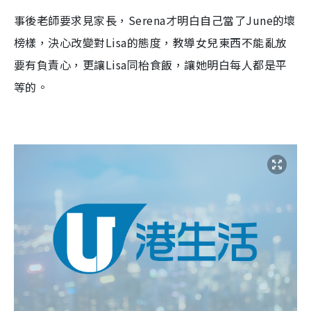
事後老師要求見家長，
Serena
才明白自己當了
June
的壞
榜樣，決心改變對
Lisa
的態度，教導女兒東西不能亂放
要有負責心，更讓
Lisa
同枱食飯，讓她明白每人都是平
等的。