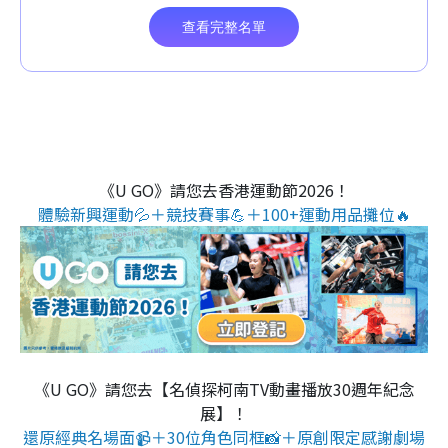
《U GO》請您去香港運動節2026！
體驗新興運動💦＋競技賽事💪＋100+運動用品攤位🔥
《U GO》請您去【名偵探柯南TV動畫播放30週年紀念
展】！
還原經典名場面📹＋30位角色同框📸＋原創限定感謝劇場