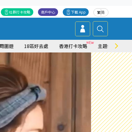
社群打卡攻略
商戶中心
下載 App
繁
简
周圍遊
18區好去處
香港打卡攻略
主題特集