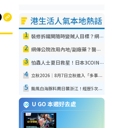
港生活人氣本地熱話
1
裝修拆鐵閘隨時變賊人目標？網民揭2大關鍵用途：裝新式等於白裝？附新舊鐵閘分別
2
網傳公院改用內地/副廠藥？醫生拆解正副廠分別 揭4類人換藥隨時出事
3
怕蟲人士夏日救星！日本3COINS爆紅驅蟲神器$45起 1招「全程免觸碰」輕鬆搞定小強
4
立秋2026｜8月7日立秋進入「多事之秋」 3件事唔做得！專家教6招開運 清枱頭／銀包納氣接好運
5
颱風白海豚料周日襲浙江！經歷5次「眼牆置換」極罕見 成登陸內地最長途颱風
U GO 本週好去處