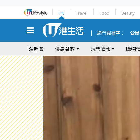
HK
Travel
Food
Beauty
熱門關鍵字：
公屋
演唱會
優惠著數
玩樂情報
購物