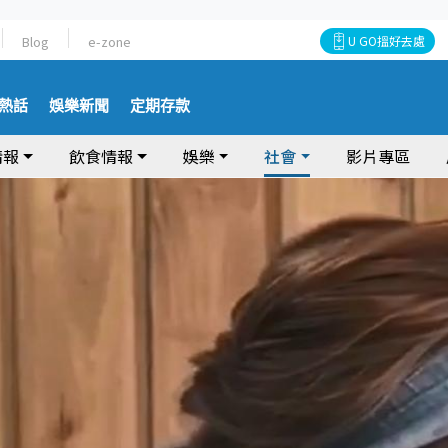
Blog
e-zone
U GO搵好去處
熱話
娛樂新聞
定期存款
情報
飲食情報
娛樂
社會
影片專區