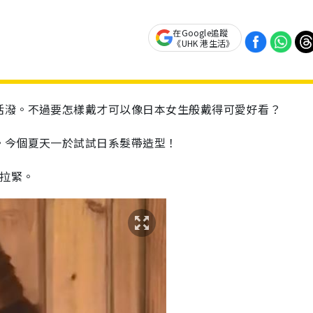
在Google追蹤
《UHK 港生活》
活潑。不過要怎樣戴才可以像日本女生般戴得可愛好看？
。今個夏天一於試試日系髮帶造型！
拉緊
。