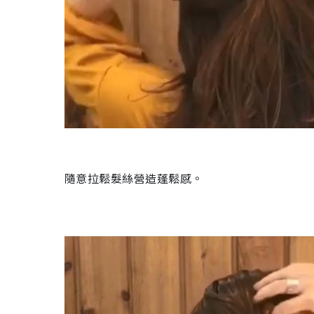
隨意拉鬆髮絲營造蓬鬆感。