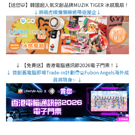
【送您🐯】韓國超人氣文創品牌MUZIK TIGER 冰感風扇！
↓將萌虎嘅慵懶療癒帶返屋企↓
↓ 【免費送】香港電腦通訊節2026電子門票！↓
↓ 首創舊電腦即場Trade-in計劃🧑‍💻Fubon Angels海外成
員將現身✨ ↓