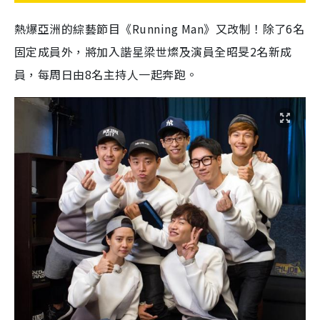
熱爆亞洲的綜藝節目
《Running Man》
又改制！
除了6名
固定成員外，將加入
諧星梁
世燦
及演員全昭旻
2名新成
員，每周日
由8名主持人一起奔跑。