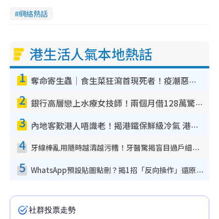
網絡熱話
港生活人氣本地熱話
1
奪命寄生蟲｜食生菜狂瀉首現死者！疫潮惡化錄1.8萬宗病例 揭洗菜3大謬誤
2
銀行高層戀上水療女技師！兩個月借128萬驚覺「沉船」沉落火海 揭背後疑似邪教操控賣淫
3
內地客歎港人唔識老！揭港鐵保鮮級冷氣 港人求放過：咪投訴
4
牙線棒亂用隨時越清越污糟！牙醫驚揭盲目過戶細菌恐致蛀牙：呢種先係日常真保養
5
WhatsApp預設貼圖點刪？揭1招「反向操作」還原簡潔介面 附3步實測教學