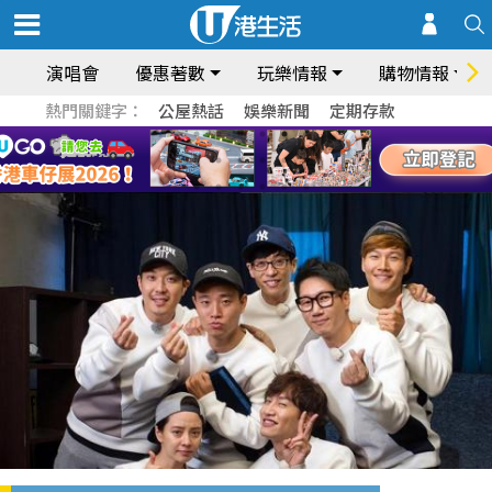
演唱會
優惠著數
玩樂情報
購物情報
熱門關鍵字：
公屋熱話
娛樂新聞
定期存款