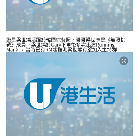
諧星
梁世
燦活躍於韓國綜藝圈，哥哥梁
世亨是
《無限挑
戰》成員。
梁世
燦
於Gary下車後多次出演
Running
Man》
，當時已有RM迷推測
梁世
燦有望加入主持群。