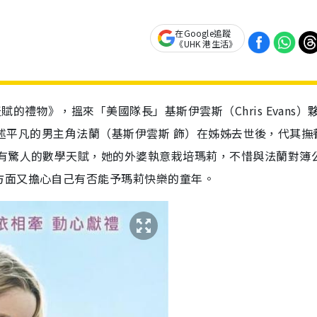
在Google追蹤
《UHK 港生活》
的禮物》，搵來「美國隊長」基斯伊雲斯（Chris Evans）
電影講述平凡的男主角法蘭（基斯伊雲斯 飾）在姊姊去世後，代其撫
擁有驚人的數學天賦，她的外婆執意栽培瑪莉，不惜與法蘭對簿
方面又擔心自己有否能予瑪莉快樂的童年。