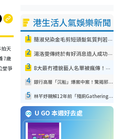
港生活人氣娛樂新聞
1
簡淑兒染金毛剪短頭髮氣質判若兩人！嚇壞老公麥大力都認唔出：「你做咩事？」
夥拍天
2
湯洛雯傳終於有好消息造人成功！兩大細節曝孕味極濃惹猜測：大肚婆先會咁！
養7歲
3
公堂爭
8大最冇禮貌藝人名單被瘋傳！網民揭發明星真面目 一致數臭呢位係無品天花板？
4
銀行高層「沉船」爆案中案！驚揭邪教洗腦操控賣淫被吞600萬 幕後黑手講多錯多
5
林芊妤親解12年前「殘廁Gathering」真相！高層解約一句話重創尊嚴至今拒返TVB
U GO 本週好去處