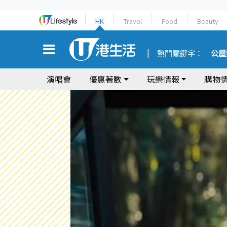
HK
Travel
Food
Beauty
熱門關鍵字：
公屋
演唱會
優惠著數
玩樂情報
購物