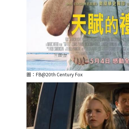
圖：FB@20th Century Fox