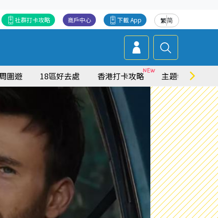
社群打卡攻略
商戶中心
下載 App
繁
简
周圍遊
18區好去處
香港打卡攻略
主題特集