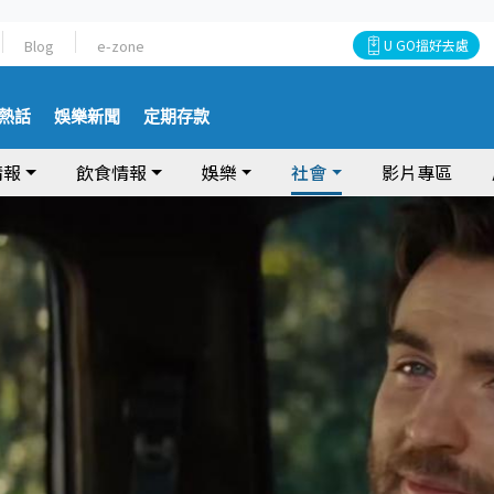
Blog
e-zone
U GO搵好去處
熱話
娛樂新聞
定期存款
情報
飲食情報
娛樂
社會
影片專區