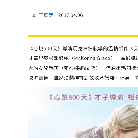
文:
王庭芝
2017.04.06
《心跳500天》導演馬克韋伯執導的溫情新作《天賦
才童星麥根娜姬絲（McKenna Grace），
大的女兒瑪莉（麥根娜姬絲 飾），但原來瑪莉
取撫養權，雖然法蘭持守對姊姊承諾給，但另一