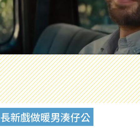
隊長新戲做暖男湊仔公