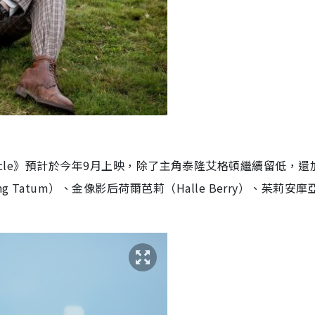
en Circle》預計於今年9月上映，除了主角泰隆艾格頓繼續留低，
 Tatum）、金像影后荷爾芭莉（Halle Berry）、茱莉安摩