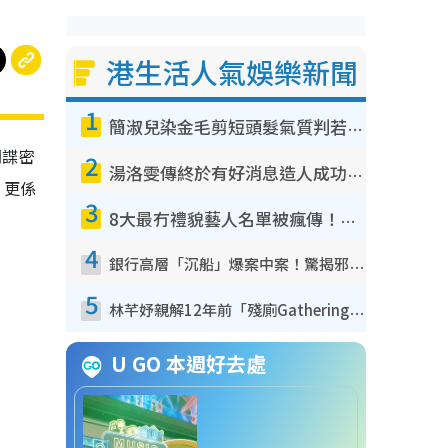
港生活人氣娛樂新聞
1
簡淑兒染金毛剪短頭髮氣質判若兩人！嚇壞老公麥大力都認唔出：「你做咩事？」
間諜密
2
湯洛雯傳終於有好消息造人成功！兩大細節曝孕味極濃惹猜測：大肚婆先會咁！
，更係
3
8大最冇禮貌藝人名單被瘋傳！網民揭發明星真面目 一致數臭呢位係無品天花板？
4
銀行高層「沉船」爆案中案！驚揭邪教洗腦操控賣淫被吞600萬 幕後黑手講多錯多
5
林芊妤親解12年前「殘廁Gathering」真相！高層解約一句話重創尊嚴至今拒返TVB
U GO 本週好去處