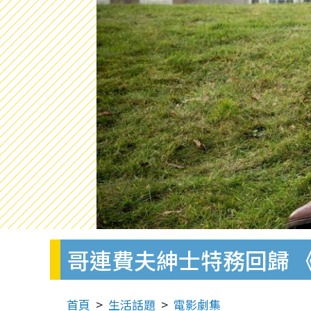
哥連費夫紳士特務回歸 
首頁
生活話題
電影劇集