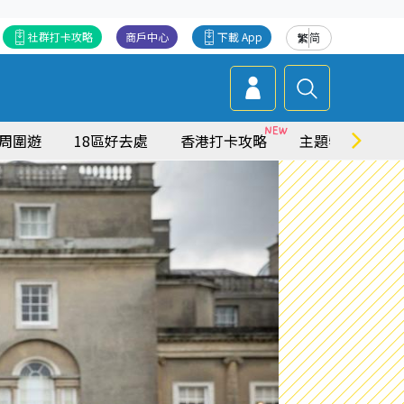
社群打卡攻略
商戶中心
下載 App
繁
简
周圍遊
18區好去處
香港打卡攻略
主題特集