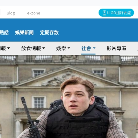
Blog
e-zone
U GO搵好去處
熱話
娛樂新聞
定期存款
情報
飲食情報
娛樂
社會
影片專區