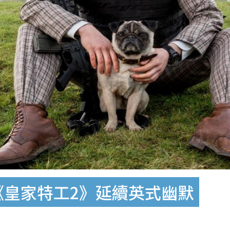
《皇家特工2》延續英式幽默