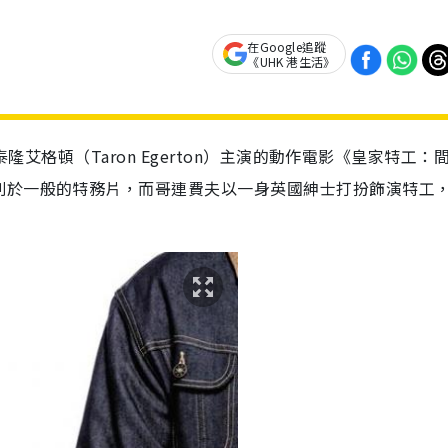
在Google追蹤
《UHK 港生活》
星泰隆艾格頓（Taron Egerton）主演的動作電影《皇家特工：
別於一般的特務片，而哥連費夫以一身英國紳士打扮飾演特工