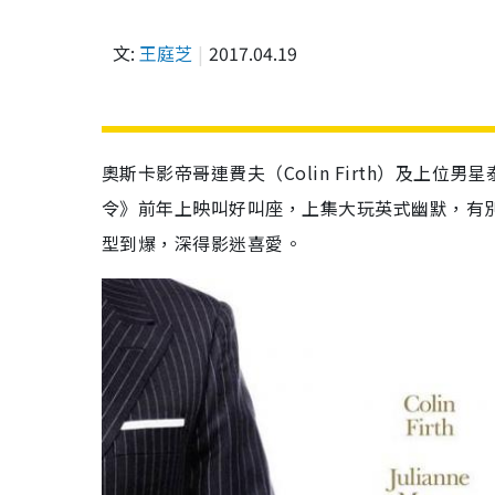
文:
王庭芝
2017.04.19
奧斯卡影帝哥連費夫（Colin Firth）及上位男
令》前年上映叫好叫座，上集大玩英式幽默，有
型到爆，深得影迷喜愛。