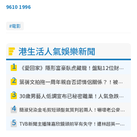
9610 1996
電影
港生活人氣娛樂新聞
1
《愛回家》隱形富豪臥虎藏龍！盤點12位財氣逼人的有錢藝人：呢位靚女3億身家唔憂做
2
葉蒨文拍拖一周年親自否認情侶關係？！被質疑感情造假竟稱GM「普通同事」
3
30歲男藝人低調宣布已秘密離巢！人氣急跌變失蹤人口︰「這幾年過得並不容易」
4
簡淑兒染金毛剪短頭髮氣質判若兩人！嚇壞老公麥大力都認唔出：「你做咩事？」
5
TVB新聞主播陳嘉欣鏡頭前罕有失守！遭林超英一句說話突襲嚇親當場大笑