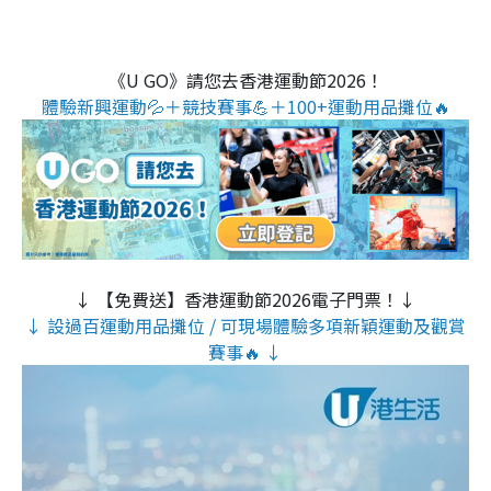
《U GO》請您去香港運動節2026！
體驗新興運動💦＋競技賽事💪＋100+運動用品攤位🔥
↓ 【免費送】香港運動節2026電子門票！↓
↓ 設過百運動用品攤位 / 可現場體驗多項新穎運動及觀賞
賽事🔥 ↓