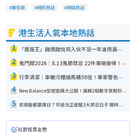
廣告歌
網民熱話
網絡熱話
港生活人氣本地熱話
1
「居屋王」啟德啟悅苑入伙不足一年淪甩漏之王！插頭噴火花致大停電 多戶業主全屋家電報銷
2
鬼門開2026｜8.13鬼節禁忌 22件事唔做得！燒肉、刺身要少食？半夜勿吹口哨/打呢個電話
3
行李清潔｜車轆污糟過馬桶58倍！專家警告忌用酒精抹 教1招免污手除菌
4
New Balance型號密碼大公開！識睇2個數字買鞋秒知功能免中伏 附5大熱門鞋款
5
剪頭髮都要擇日？司徒法正提醒3大禁忌日子 隨時剪走財運！呢日剪髮恐「剪壽命」？