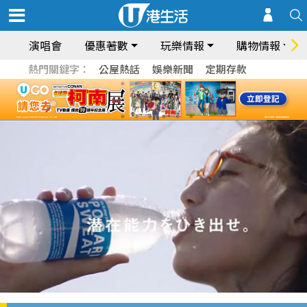
演唱會
優惠著數
玩樂情報
購物情報
熱門關鍵字：
公屋熱話
娛樂新聞
定期存款