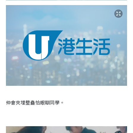
仲會夾埋整蠱恰眼瞓同學。