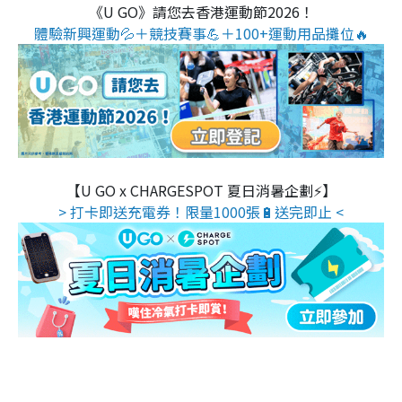
《U GO》請您去香港運動節2026！
體驗新興運動💦＋競技賽事💪＋100+運動用品攤位🔥
【U GO x CHARGESPOT 夏日消暑企劃⚡】
> 打卡即送充電券！限量1000張🔋送完即止 <