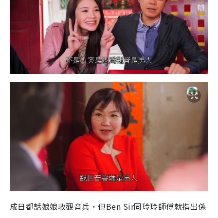
成日都話娘娘收觀音兵，但Ben Sir同玲玲師傅就指出係