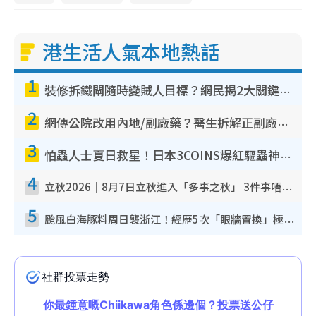
港生活人氣本地熱話
1
裝修拆鐵閘隨時變賊人目標？網民揭2大關鍵用途：裝新式等於白裝？附新舊鐵閘分別
2
網傳公院改用內地/副廠藥？醫生拆解正副廠分別 揭4類人換藥隨時出事
3
怕蟲人士夏日救星！日本3COINS爆紅驅蟲神器$45起 1招「全程免觸碰」輕鬆搞定小強
4
立秋2026｜8月7日立秋進入「多事之秋」 3件事唔做得！專家教6招開運 清枱頭／銀包納氣接好運
5
颱風白海豚料周日襲浙江！經歷5次「眼牆置換」極罕見 成登陸內地最長途颱風