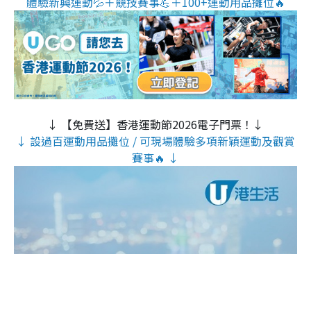
體驗新興運動💦＋競技賽事💪＋100+運動用品攤位🔥
↓ 【免費送】香港運動節2026電子門票！↓
↓ 設過百運動用品攤位 / 可現場體驗多項新穎運動及觀賞
賽事🔥 ↓