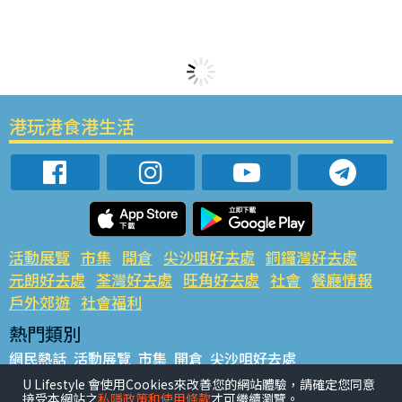
港玩港食港生活
活動展覽
市集
開倉
尖沙咀好去處
銅鑼灣好去處
元朗好去處
荃灣好去處
旺角好去處
社會
餐廳情報
戶外郊遊
社會福利
熱門類別
網民熱話
活動展覽
市集
開倉
尖沙咀好去處
銅鑼灣好去處
元朗好去處
荃灣好去處
旺角好去處
社會
U Lifestyle 會使用Cookies來改善您的網站體驗，請確定您同意
接受本網站之
私隱政策和使用條款
才可繼續瀏覽。
餐廳情報
戶外郊遊