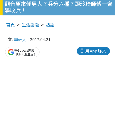
觀音原來係男人？兵分六種？跟玲玲師傅一齊
學收兵！
首頁
生活話題
熱話
文:
尋玩人
2017.04.21
在Google追蹤
用 App 睇文
《UHK 港生活》