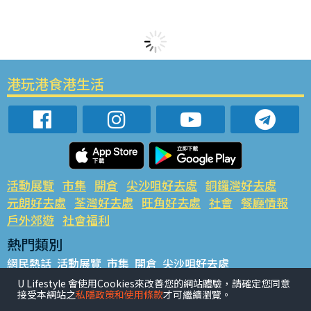
港玩港食港生活
活動展覽
市集
開倉
尖沙咀好去處
銅鑼灣好去處
元朗好去處
荃灣好去處
旺角好去處
社會
餐廳情報
戶外郊遊
社會福利
熱門類別
網民熱話
活動展覽
市集
開倉
尖沙咀好去處
銅鑼灣好去處
元朗好去處
荃灣好去處
旺角好去處
社會
U Lifestyle 會使用Cookies來改善您的網站體驗，請確定您同意
接受本網站之
私隱政策和使用條款
才可繼續瀏覽。
餐廳情報
戶外郊遊