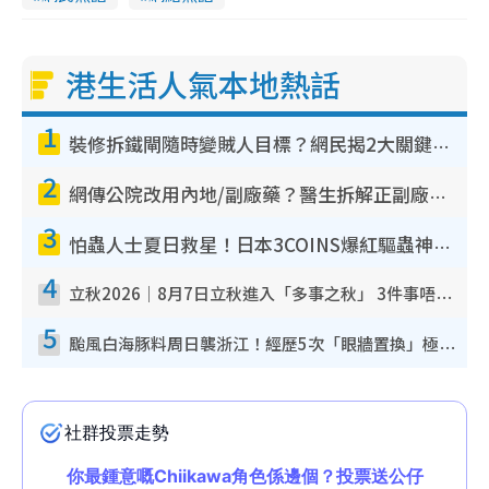
港生活人氣本地熱話
1
裝修拆鐵閘隨時變賊人目標？網民揭2大關鍵用途：裝新式等於白裝？附新舊鐵閘分別
2
網傳公院改用內地/副廠藥？醫生拆解正副廠分別 揭4類人換藥隨時出事
3
怕蟲人士夏日救星！日本3COINS爆紅驅蟲神器$45起 1招「全程免觸碰」輕鬆搞定小強
4
立秋2026｜8月7日立秋進入「多事之秋」 3件事唔做得！專家教6招開運 清枱頭／銀包納氣接好運
5
颱風白海豚料周日襲浙江！經歷5次「眼牆置換」極罕見 成登陸內地最長途颱風