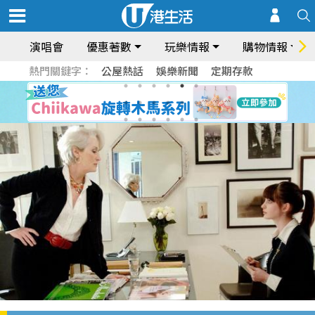
演唱會
優惠著數
玩樂情報
購物情報
熱門關鍵字：
公屋熱話
娛樂新聞
定期存款