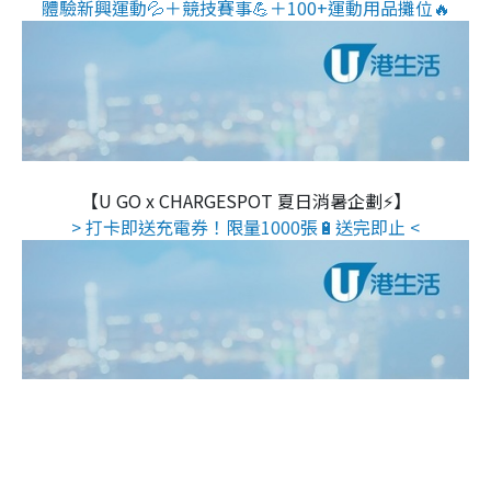
體驗新興運動💦＋競技賽事💪＋100+運動用品攤位🔥
【U GO x CHARGESPOT 夏日消暑企劃⚡】
> 打卡即送充電券！限量1000張🔋送完即止 <