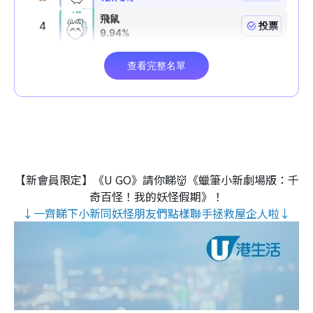
【新會員限定】《U GO》請你睇👹《蠟筆小新劇場版：千
奇百怪！我的妖怪假期》！
↓一齊睇下小新同妖怪朋友們點樣聯手拯救屋企人啦↓