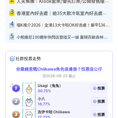
人夫集團｜Klook套票/優先訂票/公開發售搶飛攻略！附票價.購票連結.場地座位表
3
香港室內好去處｜逾35大歎冷氣室內好去處推介 室內活動免費避雨無懼落雨
4
唱K推介2026︱全港13大卡啦OK好去處！最平$36起 日文K都有！(附地址+收費詳情)
5
小熊維尼100週年快閃店登陸又一城 重現百畝森林經典場景／獨家限定盲盒登場／專屬DIY香水