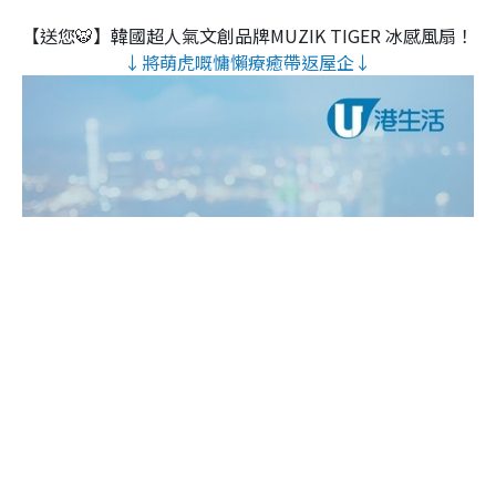
【送您🐯】韓國超人氣文創品牌MUZIK TIGER 冰感風扇！
↓將萌虎嘅慵懶療癒帶返屋企↓