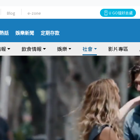
Blog
e-zone
U GO搵好去處
熱話
娛樂新聞
定期存款
情報
飲食情報
娛樂
社會
影片專區