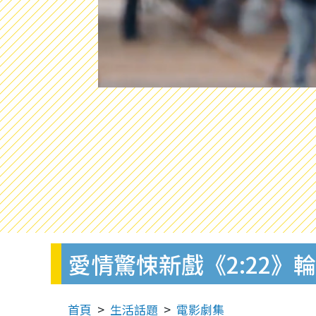
愛情驚悚新戲《2:22》
首頁
生活話題
電影劇集