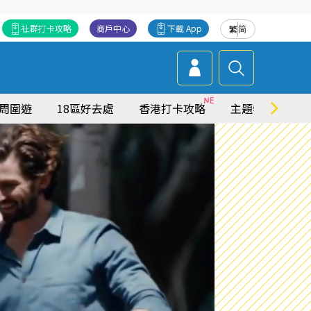
社群打卡攻略
商戶中心
下載 App
繁
简
周圍遊
18區好去處
香港打卡攻略
主題特集