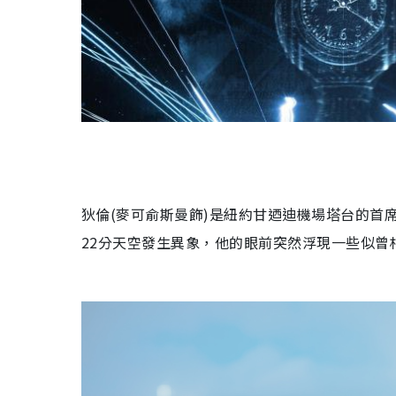
狄倫
(
麥可俞斯曼飾
)
是紐約甘迺迪機場塔台的首
22
分天空發生異象，他的眼前突然浮現一些似曾