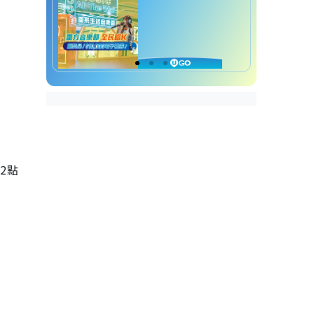
午
2
點