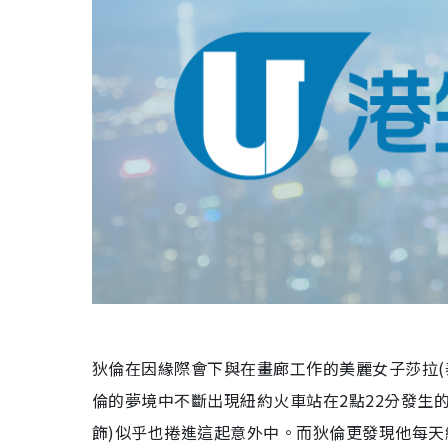
狄倫在因緣際會下與在畫廊工作的美麗女子莎拉
(
倫的夢境中不斷出現紐約火車站在
2
點
22
分發生
飾
)
似乎也捲進這起意外中。而狄倫更發現他每天