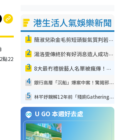
港生活人氣娛樂新聞
1
簡淑兒染金毛剪短頭髮氣質判若兩人！嚇壞老公麥大力都認唔出：「你做咩事？」
角
2
湯洛雯傳終於有好消息造人成功！兩大細節曝孕味極濃惹猜測：大肚婆先會咁！
2
點
22
3
8大最冇禮貌藝人名單被瘋傳！網民揭發明星真面目 一致數臭呢位係無品天花板？
4
銀行高層「沉船」爆案中案！驚揭邪教洗腦操控賣淫被吞600萬 幕後黑手講多錯多
5
林芊妤親解12年前「殘廁Gathering」真相！高層解約一句話重創尊嚴至今拒返TVB
U GO 本週好去處