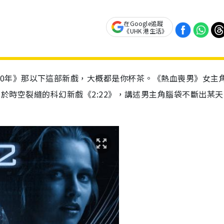
在Google追蹤
《UHK 港生活》
0
年》那以下這部新戲，大概都是你杯茶。《熱血喪男》女主
關於時空裂縫的科幻新戲《
2:22
》，講述男主角腦袋不斷出某天