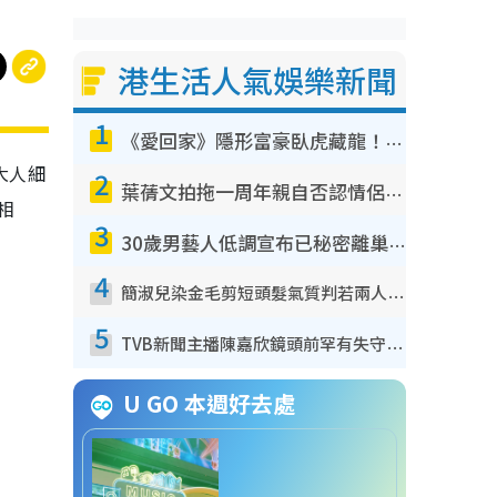
港生活人氣娛樂新聞
1
《愛回家》隱形富豪臥虎藏龍！盤點12位財氣逼人的有錢藝人：呢位靚女3億身家唔憂做
大人細
2
葉蒨文拍拖一周年親自否認情侶關係？！被質疑感情造假竟稱GM「普通同事」
相
3
30歲男藝人低調宣布已秘密離巢！人氣急跌變失蹤人口︰「這幾年過得並不容易」
4
簡淑兒染金毛剪短頭髮氣質判若兩人！嚇壞老公麥大力都認唔出：「你做咩事？」
5
TVB新聞主播陳嘉欣鏡頭前罕有失守！遭林超英一句說話突襲嚇親當場大笑
U GO 本週好去處