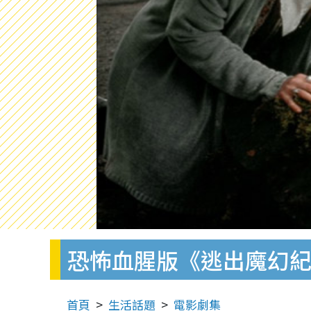
恐怖血腥版《逃出魔幻
首頁
生活話題
電影劇集