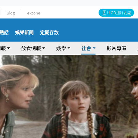
Blog
e-zone
U GO搵好去處
熱話
娛樂新聞
定期存款
情報
飲食情報
娛樂
社會
影片專區