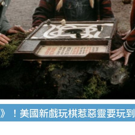
紀》！美國新戲玩棋惹惡靈要玩