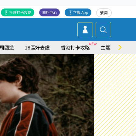
社群打卡攻略
商戶中心
下載 App
繁
简
周圍遊
18區好去處
香港打卡攻略
主題特集