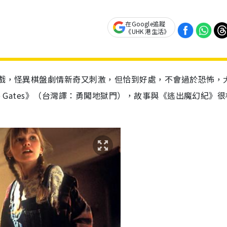
在Google追蹤
《UHK 港生活》
戲，怪異棋盤劇情新奇又刺激，但恰到好處，不會過於恐怖，
 Gates
》（台灣譯：勇闖地獄門），故事與《逃出魔幻紀》很