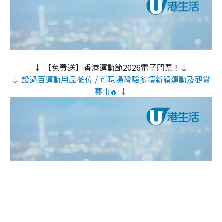
↓ 【免費送】香港運動節2026電子門票！↓
↓ 設過百運動用品攤位 / 可現場體驗多項新穎運動及觀賞
賽事🔥 ↓