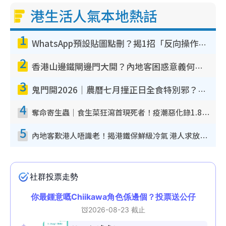
港生活人氣本地熱話
1
WhatsApp預設貼圖點刪？揭1招「反向操作」還原簡潔介面 附3步實測教學
2
香港山邊鐵閘邊門大開？內地客困惑意義何在！網民神回覆：呢種叫法理性防禦
3
鬼門開2026｜農曆七月撞正日全食特別邪？專家警告切忌做一事！揭4大禁忌+2招保平安
4
奪命寄生蟲｜食生菜狂瀉首現死者！疫潮惡化錄1.8萬宗病例 揭洗菜3大謬誤
5
內地客歎港人唔識老！揭港鐵保鮮級冷氣 港人求放過：咪投訴