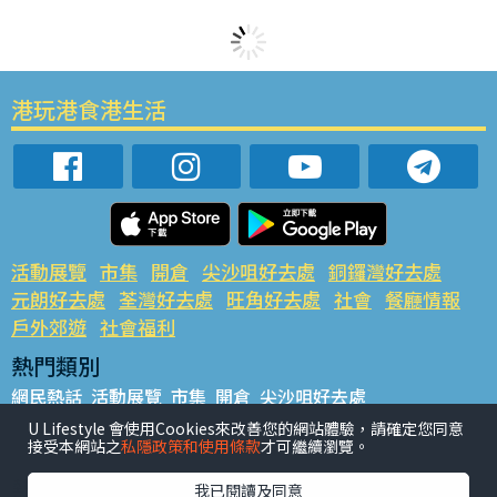
港玩港食港生活
活動展覽
市集
開倉
尖沙咀好去處
銅鑼灣好去處
元朗好去處
荃灣好去處
旺角好去處
社會
餐廳情報
戶外郊遊
社會福利
熱門類別
網民熱話
活動展覽
市集
開倉
尖沙咀好去處
銅鑼灣好去處
元朗好去處
荃灣好去處
旺角好去處
社會
U Lifestyle 會使用Cookies來改善您的網站體驗，請確定您同意
接受本網站之
私隱政策和使用條款
才可繼續瀏覽。
餐廳情報
戶外郊遊
熱門標籤
我已閱讀及同意