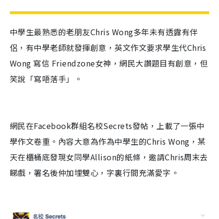
中學生最熟悉的老朋友
Chris Wong
多年未有透露有伴
侶，有中學老師就發揮創意，英文作文要求學生代
Chris
Wong
寫信
Friendzone
女神，網民大讚題目有創意，但
笑說「寫唔落手」。
網民在
Facebook
群組名校
Secrets
發帖，上載了一張中
學作文卷重。內容大意為作為中學生的
Chris Wong
，某
天在櫃桶底發現女同學
Allison
的紙條，邀請
Chris
周末去
睇戲，署名後仲加埋雙心，字裏行間充滿愛字。