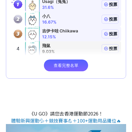
《U GO》請您去香港運動節2026！
體驗新興運動💦＋競技賽事💪＋100+運動用品攤位🔥