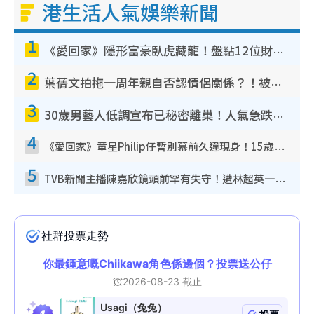
港生活人氣娛樂新聞
1
《愛回家》隱形富豪臥虎藏龍！盤點12位財氣逼人的有錢藝人：呢位靚女3億身家唔憂做
2
葉蒨文拍拖一周年親自否認情侶關係？！被質疑感情造假竟稱GM「普通同事」
3
30歲男藝人低調宣布已秘密離巢！人氣急跌變失蹤人口︰「這幾年過得並不容易」
4
《愛回家》童星Philip仔暫別幕前久違現身！15歲近況暴風長高蛻變帥氣少男
5
TVB新聞主播陳嘉欣鏡頭前罕有失守！遭林超英一句說話突襲嚇親當場大笑