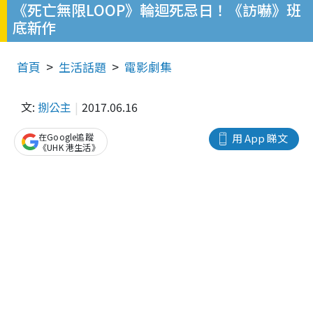
《死亡無限LOOP》輪迴死忌日！《訪嚇》班
底新作
首頁
生活話題
電影劇集
文:
捌公主
2017.06.16
在Google追蹤
用 App 睇文
《UHK 港生活》