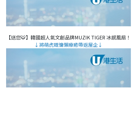
【送您🐯】韓國超人氣文創品牌MUZIK TIGER 冰感風扇！
↓將萌虎嘅慵懶療癒帶返屋企↓