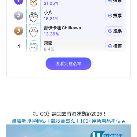
《U GO》請您去香港運動節2026！
體驗新興運動💦＋競技賽事💪＋100+運動用品攤位🔥