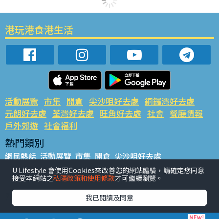
港玩港食港生活
活動展覽
市集
開倉
尖沙咀好去處
銅鑼灣好去處
元朗好去處
荃灣好去處
旺角好去處
社會
餐廳情報
戶外郊遊
社會福利
熱門類別
網民熱話
活動展覽
市集
開倉
尖沙咀好去處
銅鑼灣好去處
元朗好去處
荃灣好去處
旺角好去處
社會
U Lifestyle 會使用Cookies來改善您的網站體驗，請確定您同意
接受本網站之
私隱政策和使用條款
才可繼續瀏覽。
餐廳情報
戶外郊遊
熱門標籤
我已閱讀及同意
#UGO搵好去處
#人氣活動推介
#美食社群熱話